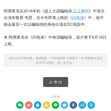
阿弗莱克在2016年的《超人大战蝙蝠侠:
正义黎明
》中首次
出演布鲁斯·韦恩，在今年即将上映的《
闪电侠
》中，他可
能会最后一次以蝙蝠侠的身份出现在DC电影中。
本·阿弗莱克在《闪电侠》中饰演蝙蝠侠，该片将于6月16日
上映。
未经允许不得转载：
漫威电影
»
不给詹姆斯·古恩面子？本·阿弗莱克否认
执导DCU电影：我一定不会！
赞 (
0
)

分享到








