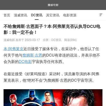
首页
漫威资讯
DC资讯
其它资讯
电影资源

电视剧资源
漫威图片
不给詹姆斯·古恩面子？本·阿弗莱克否认执导DCU电
影：我一定不会！
漫威电影
漫威电影 发布于 2023-03-17
分类：
DC资讯
阅读(394)
本·阿弗莱克
近日接受了媒体专访，在采访中，他否认了任
何关于他与
詹姆斯·古恩
的DCU有牵连的说法，并表示他不
会为新的
DC电影
宇宙执导任何东西。
在最近接受《好莱坞报道》采访时，演员兼导演的本·阿弗
莱克表示，他“绝对不会”为詹姆斯·古恩的DC宇宙导演。