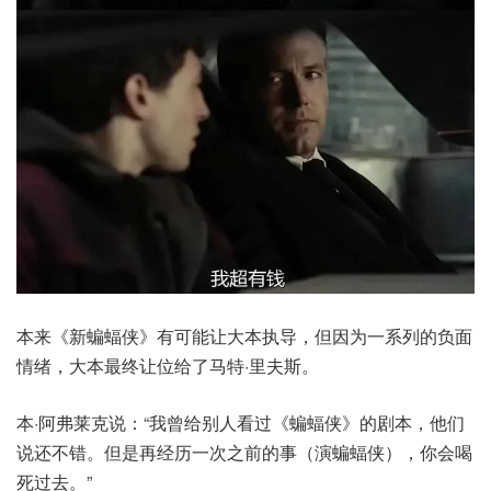
本来《新蝙蝠侠》有可能让大本执导，但因为一系列的负面
情绪，大本最终让位给了马特·里夫斯。
本·阿弗莱克说：“我曾给别人看过《蝙蝠侠》的剧本，他们
说还不错。但是再经历一次之前的事（演蝙蝠侠），你会喝
死过去。”