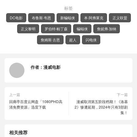
标签
DC电影
布鲁斯·韦恩
新蝙蝠侠
本·阿弗莱克
正义联盟
正义黎明
罗伯特·帕丁森
蝙蝠侠
詹妮弗·加纳
詹姆斯·古恩
超人
闪电侠
作者：
漫威电影
上一篇
下一篇
回廊亭百度云网盘「1080PHD高
漫威取消第五阶段档期！《洛基
清免费资源」迅雷下载
2》惨遭延期，2024年只有3部剧
集！
相关推荐