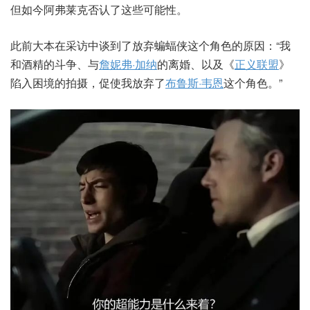
但如今阿弗莱克否认了这些可能性。
此前大本在采访中谈到了放弃蝙蝠侠这个角色的原因：“我
和酒精的斗争、与
詹妮弗·加纳
的离婚、以及《
正义联盟
》
陷入困境的拍摄，促使我放弃了
布鲁斯·韦恩
这个角色。”