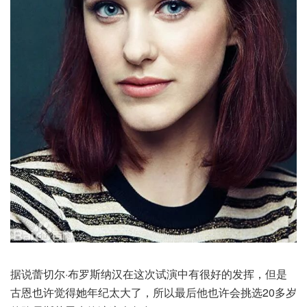
据说蕾切尔·布罗斯纳汉在这次试演中有很好的发挥，但是
古恩也许觉得她年纪太大了，所以最后他也许会挑选20多岁