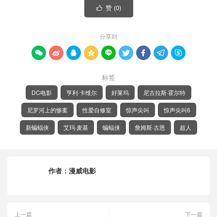
赞 (
0
)

分享到









标签
DC电影
亨利·卡维尔
好莱坞
尼古拉斯·霍尔特
尼罗河上的惨案
性爱自修室
惊声尖叫
惊声尖叫6
新蝙蝠侠
艾玛·麦基
蝙蝠侠
詹姆斯·古恩
超人
作者：
漫威电影
上一篇
下一篇