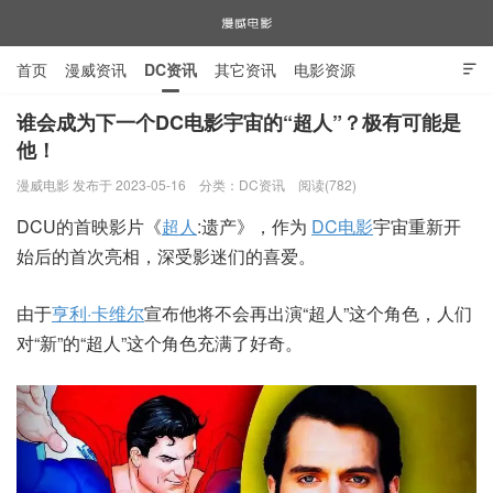
首页
漫威资讯
DC资讯
其它资讯
电影资源

电视剧资源
漫威图片
谁会成为下一个DC电影宇宙的“超人”？极有可能是
他！
漫威电影
漫威电影 发布于 2023-05-16
分类：
DC资讯
阅读(782)
DCU的首映影片《
超人
:遗产》，作为
DC电影
宇宙重新开
始后的首次亮相，深受影迷们的喜爱。
由于
亨利·卡维尔
宣布他将不会再出演“超人”这个角色，人们
对“新”的“超人”这个角色充满了好奇。