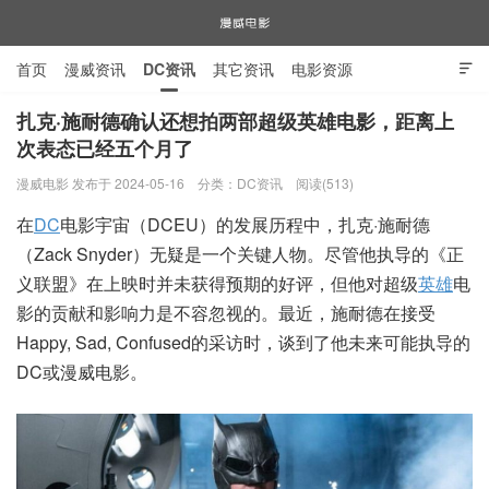
首页
漫威资讯
DC资讯
其它资讯
电影资源

电视剧资源
漫威图片
扎克·施耐德确认还想拍两部超级英雄电影，距离上
次表态已经五个月了
漫威电影
漫威电影 发布于 2024-05-16
分类：
DC资讯
阅读(513)
在
DC
电影宇宙（DCEU）的发展历程中，扎克·施耐德
（Zack Snyder）无疑是一个关键人物。尽管他执导的《正
义联盟》在上映时并未获得预期的好评，但他对超级
英雄
电
影的贡献和影响力是不容忽视的。最近，施耐德在接受
Happy, Sad, Confused的采访时，谈到了他未来可能执导的
DC或漫威电影。