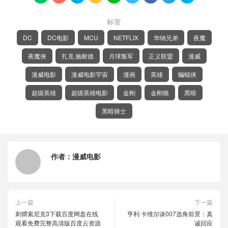
标签
DC
DC电影
MCU
NETFLIX
华纳兄弟
夜魔
夜魔侠
扎克·施耐德
月球叛军
正义联盟
漫威
漫威电影
漫威电影宇宙
漫画
英雄
蝙蝠侠
超级英雄
超级英雄电影
金刚
金刚狼
黑暗
黑暗骑士
作者：
漫威电影
上一篇
下一篇
刺猬索尼克3下载百度网盘在线
亨利·卡维尔谈007选角前景：真
观看免费完整高清版百度云资源
诚回应