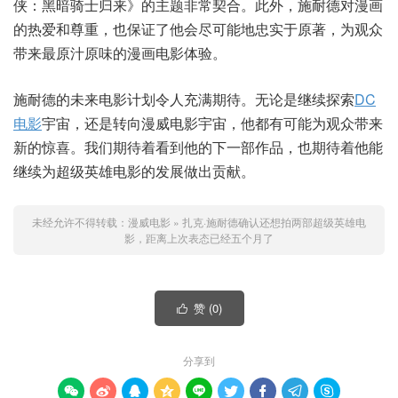
侠：黑暗骑士归来》的主题非常契合。此外，施耐德对漫画
的热爱和尊重，也保证了他会尽可能地忠实于原著，为观众
带来最原汁原味的漫画电影体验。
施耐德的未来电影计划令人充满期待。无论是继续探索
DC
电影
宇宙，还是转向漫威电影宇宙，他都有可能为观众带来
新的惊喜。我们期待着看到他的下一部作品，也期待着他能
继续为超级英雄电影的发展做出贡献。
未经允许不得转载：
漫威电影
»
扎克·施耐德确认还想拍两部超级英雄电
影，距离上次表态已经五个月了
赞 (
0
)

分享到








