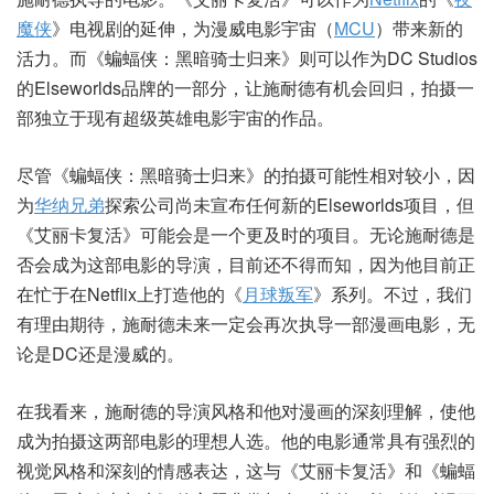
魔侠
》电视剧的延伸，为漫威电影宇宙（
MCU
）带来新的
活力。而《蝙蝠侠：黑暗骑士归来》则可以作为DC Studios
的Elseworlds品牌的一部分，让施耐德有机会回归，拍摄一
部独立于现有超级英雄电影宇宙的作品。
尽管《蝙蝠侠：黑暗骑士归来》的拍摄可能性相对较小，因
为
华纳兄弟
探索公司尚未宣布任何新的Elseworlds项目，但
《艾丽卡复活》可能会是一个更及时的项目。无论施耐德是
否会成为这部电影的导演，目前还不得而知，因为他目前正
在忙于在Netflix上打造他的《
月球叛军
》系列。不过，我们
有理由期待，施耐德未来一定会再次执导一部漫画电影，无
论是DC还是漫威的。
在我看来，施耐德的导演风格和他对漫画的深刻理解，使他
成为拍摄这两部电影的理想人选。他的电影通常具有强烈的
视觉风格和深刻的情感表达，这与《艾丽卡复活》和《蝙蝠