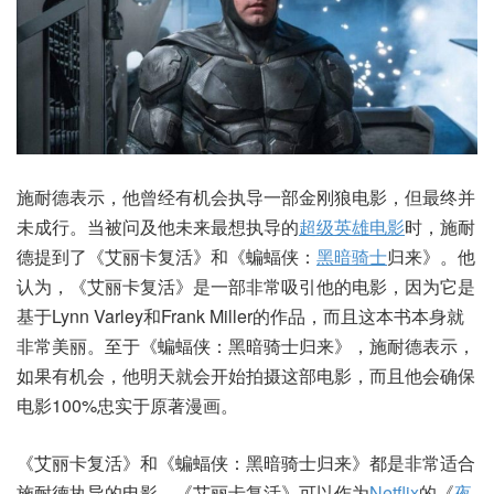
施耐德表示，他曾经有机会执导一部金刚狼电影，但最终并
未成行。当被问及他未来最想执导的
超级英雄电影
时，施耐
德提到了《艾丽卡复活》和《蝙蝠侠：
黑暗骑士
归来》。他
认为，《艾丽卡复活》是一部非常吸引他的电影，因为它是
基于Lynn Varley和Frank Miller的作品，而且这本书本身就
非常美丽。至于《蝙蝠侠：黑暗骑士归来》，施耐德表示，
如果有机会，他明天就会开始拍摄这部电影，而且他会确保
电影100%忠实于原著漫画。
《艾丽卡复活》和《蝙蝠侠：黑暗骑士归来》都是非常适合
施耐德执导的电影。《艾丽卡复活》可以作为
Netflix
的《
夜