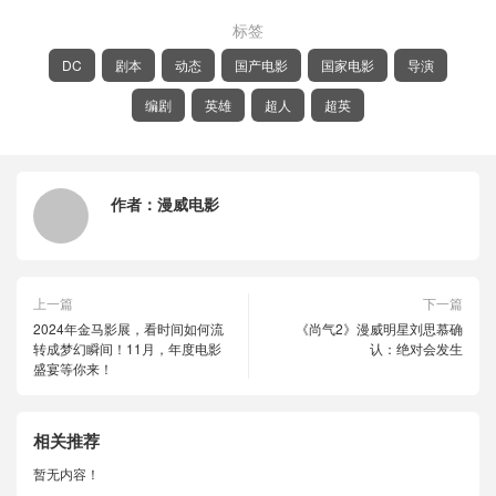
标签
DC
剧本
动态
国产电影
国家电影
导演
编剧
英雄
超人
超英
作者：
漫威电影
上一篇
下一篇
2024年金马影展，看时间如何流
《尚气2》漫威明星刘思慕确
转成梦幻瞬间！11月，年度电影
认：绝对会发生
盛宴等你来！
相关推荐
暂无内容！