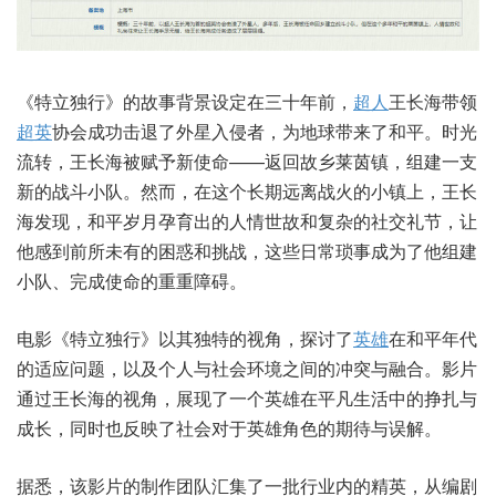
《特立独行》的故事背景设定在三十年前，
超人
王长海带领
超英
协会成功击退了外星入侵者，为地球带来了和平。时光
流转，王长海被赋予新使命——返回故乡莱茵镇，组建一支
新的战斗小队。然而，在这个长期远离战火的小镇上，王长
海发现，和平岁月孕育出的人情世故和复杂的社交礼节，让
他感到前所未有的困惑和挑战，这些日常琐事成为了他组建
小队、完成使命的重重障碍。
电影《特立独行》以其独特的视角，探讨了
英雄
在和平年代
的适应问题，以及个人与社会环境之间的冲突与融合。影片
通过王长海的视角，展现了一个英雄在平凡生活中的挣扎与
成长，同时也反映了社会对于英雄角色的期待与误解。
据悉，该影片的制作团队汇集了一批行业内的精英，从编剧