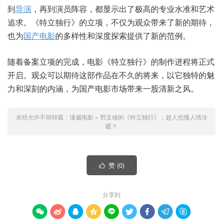
到
导演
，再到演员阵容，都显示出了极高的专业水准和艺术
追求。《特立独行》的立项，不仅为观众带来了新的期待，
也为
国产电影
的多样性和深度探索提供了新的范例。
随着备案立项的完成，电影《特立独行》的制作进程将正式
开启。观众可以期待这部作品在不久的将来，以它独特的魅
力和深刻的内涵，为国产电影市场带来一股清新之风。
未经允许不得转载：
漫威电影
»
邢文雄的《特立独行》：超人也懂人情冷
暖？
赞 (
0
)

分享到








