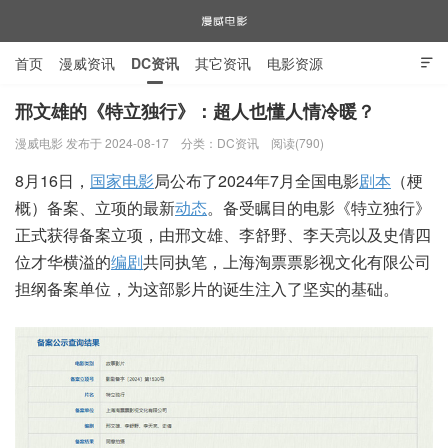
首页
漫威资讯
DC资讯
其它资讯
电影资源

电视剧资源
漫威图片
邢文雄的《特立独行》：超人也懂人情冷暖？
漫威电影 发布于 2024-08-17
分类：
DC资讯
阅读(790)
漫威电影
8月16日，
国家电影
局公布了2024年7月全国电影
剧本
（梗
概）备案、立项的最新
动态
。备受瞩目的电影《特立独行》
正式获得备案立项，由邢文雄、李舒野、李天亮以及史倩四
位才华横溢的
编剧
共同执笔，上海淘票票影视文化有限公司
担纲备案单位，为这部影片的诞生注入了坚实的基础。