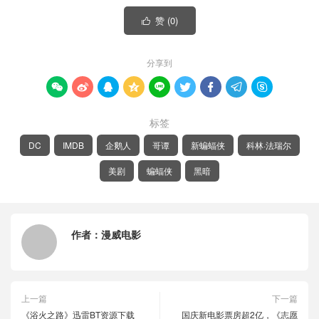
赞 (
0
)

分享到









标签
DC
IMDB
企鹅人
哥谭
新蝙蝠侠
科林·法瑞尔
美剧
蝙蝠侠
黑暗
作者：
漫威电影
上一篇
下一篇
《浴火之路》迅雷BT资源下载
国庆新电影票房超2亿，《志愿