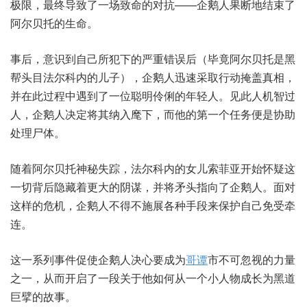
极限，最终导致了一场致命的对抗——企鹅人果断地结束了
阿尔贝托的生命。
事后，意识到自己所犯下的严重错误后（毕竟阿尔贝托是黑
帮头目法尔科内的儿子），企鹅人迅速采取行动掩盖真相，
并在此过程中遇到了一位聪明伶俐的年轻人。见此人机智过
人，企鹅人决定将其纳入麾下，而他的第一个任务便是协助
处理尸体。
随着阿尔贝托神秘失踪，法尔科内的女儿索菲亚开始怀疑这
一切背后隐藏着更大的阴谋，并将矛头指向了企鹅人。面对
这样的危机，企鹅人不得不施展各种手段来保护自己免受牵
连。
这一系列事件促使企鹅人决心要成为
哥谭
市不可忽视的力量
之一，从而开启了一段关于他如何从一个小人物成长为黑道
巨擘的故事。