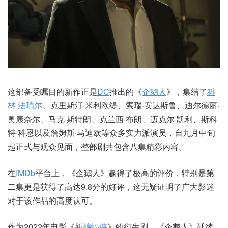
这部备受瞩目的新作正是
DC
推出的《
企鹅人
》，集结了
科
林·法瑞尔
、克里斯汀·米利欧缇、索瑞·安达斯鲁、迪尔德丽·
奥康奈尔、马克·斯特朗、克兰西·布朗、迈克尔·凯利、斯科
特·科恩以及詹姆斯·马迪欧等众多实力派演员，自九月中旬
起正式与观众见面，整部剧共包含八集精彩内容。
在
IMDb
平台上，《企鹅人》赢得了极高的评价，特别是第
二集更是获得了高达9.8分的好评，这无疑证明了广大影迷
对于该作品的高度认可。
作为2022年电影《新
蝙蝠侠
》的衍生剧，《企鹅人》延续