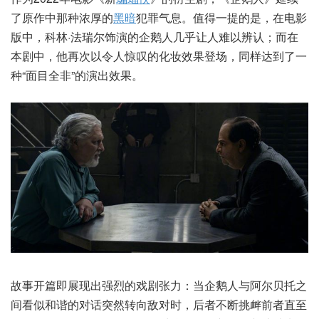
了原作中那种浓厚的
黑暗
犯罪气息。值得一提的是，在电影
版中，科林·法瑞尔饰演的企鹅人几乎让人难以辨认；而在
本剧中，他再次以令人惊叹的化妆效果登场，同样达到了一
种“面目全非”的演出效果。
故事开篇即展现出强烈的戏剧张力：当企鹅人与阿尔贝托之
间看似和谐的对话突然转向敌对时，后者不断挑衅前者直至