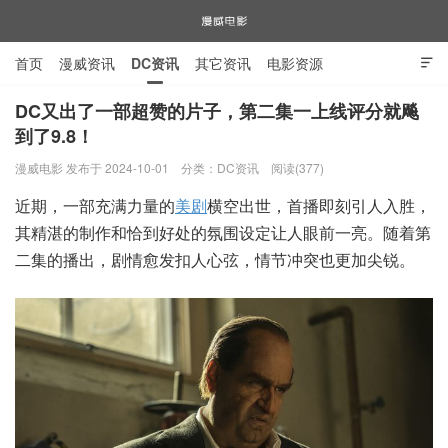
首页
漫威资讯
DC资讯
其它资讯
电影资源

电视剧资源
漫威图片
DC又出了一部超赞的片子，第二集一上线评分就飚
到了9.8！
漫威电影
漫威电影 发布于 2024-10-01
分类：
DC资讯
阅读(377)
近期，一部充满力量的
美剧
横空出世，首播即刻引人入胜，
其精湛的制作和恰到好处的氛围设定让人眼前一亮。随着第
二集的播出，剧情愈发扣人心弦，情节冲突也更加尖锐。