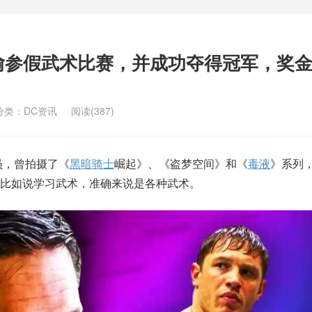
偷参假武术比赛，并成功夺得冠军，奖
分类：
DC资讯
阅读(387)
员，曾拍摄了《
黑暗骑士
崛起》、《盗梦空间》和《
毒液
》系列
比如说学习武术，准确来说是各种武术。