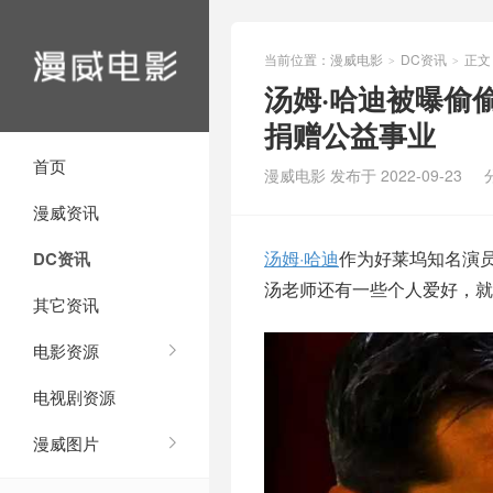
当前位置：
漫威电影
DC资讯
正文
>
>
汤姆·哈迪被曝偷
捐赠公益事业
首页
漫威电影 发布于 2022-09-23
漫威资讯
汤姆·哈迪
作为好莱坞知名演
DC资讯
汤老师还有一些个人爱好，就
其它资讯
电影资源
电视剧资源
漫威图片