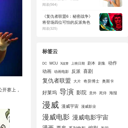
阅读(564)
《复仇者联盟6：秘密战争》
将登场四位可怕的反派角色
阅读(325)
标签云
动作
剧本
MCU
剧集
DC
X战警
上映日期
喜剧
动画
反派
动画电影
复仇者联盟
奇异博士
奥斯卡
大片
导演
公开赛上，
好莱坞
影院
海报
死侍
意外
漫威
漫威宇宙
漫威影业
漫威电影
漫威电影宇宙
漫画
票房
编剧
系列电影