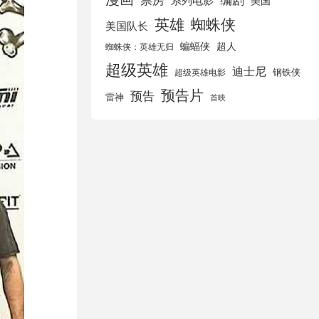
美国
英雄
蜘蛛侠
美国队长
蝙蝠侠
超人
蜘蛛侠：英雄无归
超级英雄
迪士尼
钢铁侠
超级英雄电影
预告片
预告
雷神
首映