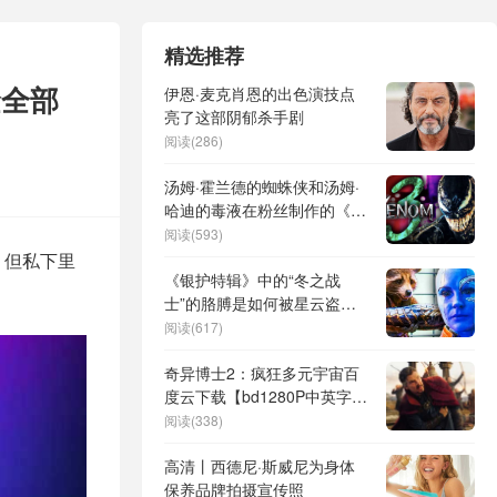
精选推荐
金全部
伊恩·麦克肖恩的出色演技点
亮了这部阴郁杀手剧
阅读(286)
汤姆·霍兰德的蜘蛛侠和汤姆·
哈迪的毒液在粉丝制作的《毒
液3》预告片中发生了冲突
阅读(593)
，但私下里
《银护特辑》中的“冬之战
士”的胳膊是如何被星云盗走
的？这是来自星云的关怀
阅读(617)
奇异博士2：疯狂多元宇宙百
度云下载【bd1280P中英字
幕】网盘资源
阅读(338)
高清丨西德尼·斯威尼为身体
保养品牌拍摄宣传照