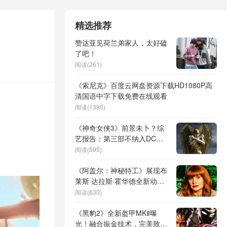
精选推荐
赞达亚见荷兰弟家人，太好磕
了吧！
阅读(261)
《索尼克》百度云网盘资源下载HD1080P高
清国语中字下载免费在线观看
阅读(1390)
《神奇女侠3》前景未卜？综
艺报告：第三部不纳入DC计
划
阅读(595)
《阿盖尔：神秘特工》展现布
莱斯·达拉斯·霍华德全新动作
形象，突破《侏罗纪世界》印
阅读(630)
象
《黑豹2》全新盔甲MKⅡ曝
光！融合振金技术，完美致敬