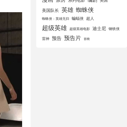
美国
英雄
蜘蛛侠
美国队长
蝙蝠侠
超人
蜘蛛侠：英雄无归
超级英雄
迪士尼
钢铁侠
超级英雄电影
预告片
预告
雷神
首映