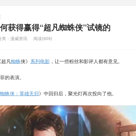
文
何获得赢得“超凡蜘蛛侠”试镜的
分类：
漫威资讯
阅读(609)
《超凡
蜘蛛
侠》
系列电影
，让一些粉丝和影评人都有意见。
菲的表演。
蜘蛛侠：英雄无归
》中回归后，聚光灯再次投向了他。