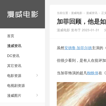
当前位置：
漫威电影
漫威资讯
正
>
>
加菲回顾，他是如
漫威电影 发布于 2023-01-31
首页
漫威资讯
虽然
安德鲁·加菲尔德
主演的
DC资讯
但很少看到，是有人在批评加
其它资讯
当加菲饰演的超凡
蜘蛛侠
在《
电影资源
电视剧资源
漫威图片