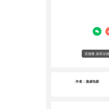

安德鲁·加菲尔
作者：
漫威电影