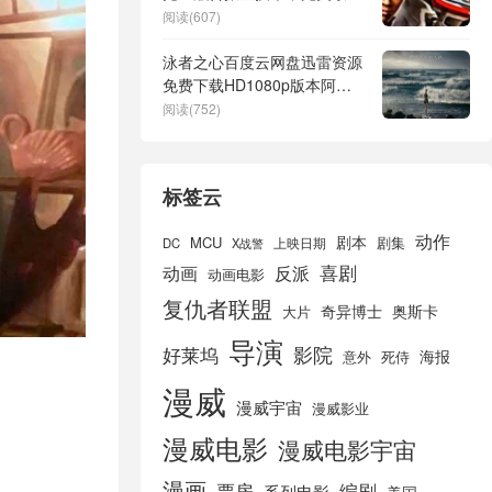
钢铁侠
阅读(607)
泳者之心百度云网盘迅雷资源
免费下载HD1080p版本阿里
云盘
阅读(752)
标签云
动作
剧本
MCU
剧集
DC
X战警
上映日期
喜剧
动画
反派
动画电影
复仇者联盟
奇异博士
奥斯卡
大片
导演
好莱坞
影院
海报
死侍
意外
漫威
漫威宇宙
漫威影业
漫威电影
漫威电影宇宙
漫画
票房
编剧
系列电影