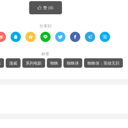
赞 (
0
)

分享到








标签
德
漫威
系列电影
蜘蛛
蜘蛛侠
蜘蛛侠：英雄无归