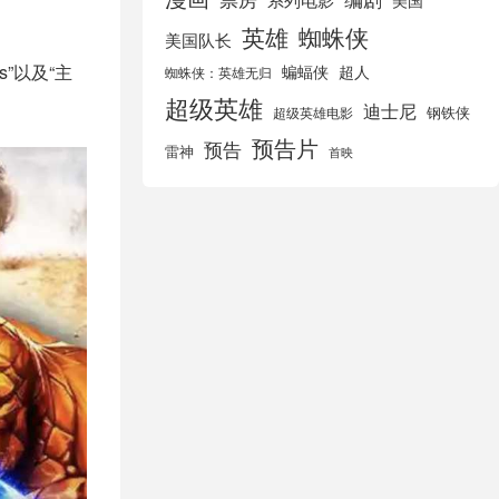
美国
英雄
蜘蛛侠
美国队长
”以及“主
蝙蝠侠
超人
蜘蛛侠：英雄无归
超级英雄
迪士尼
钢铁侠
超级英雄电影
预告片
预告
雷神
首映