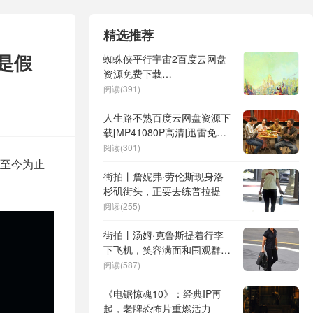
精选推荐
是假
蜘蛛侠平行宇宙2百度云网盘
资源免费下载
「HD1280P/3.2G-MP4」阿
阅读(391)
里云盘
人生路不熟百度云网盘资源下
载[MP41080P高清]迅雷免费
资源
阅读(301)
至今为止
街拍丨詹妮弗·劳伦斯现身洛
杉矶街头，正要去练普拉提
阅读(255)
街拍丨汤姆·克鲁斯提着行李
下飞机，笑容满面和围观群众
打招呼
阅读(587)
《电锯惊魂10》：经典IP再
起，老牌恐怖片重燃活力