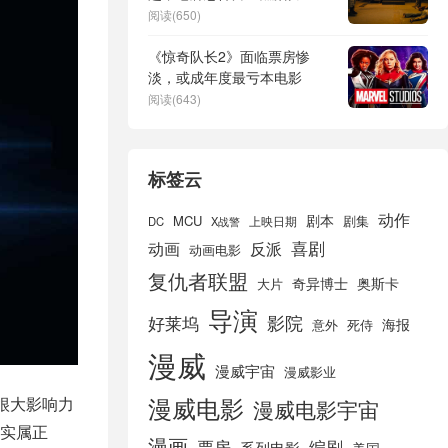
阅读(650)
《惊奇队长2》面临票房惨
淡，或成年度最亏本电影
阅读(643)
标签云
动作
剧本
MCU
剧集
DC
X战警
上映日期
喜剧
动画
反派
动画电影
复仇者联盟
奇异博士
奥斯卡
大片
导演
好莱坞
影院
海报
死侍
意外
漫威
漫威宇宙
漫威影业
漫威电影
很大影响力
漫威电影宇宙
实属正
漫画
票房
编剧
系列电影