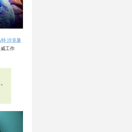
马特·沙克曼
漫威工作
”