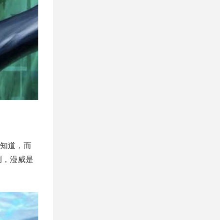
知道，而
测，漫威是