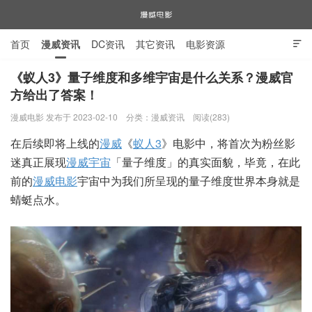
首页
漫威资讯
DC资讯
其它资讯
电影资源

电视剧资源
漫威图片
《蚁人3》量子维度和多维宇宙是什么关系？漫威官
方给出了答案！
漫威电影
漫威电影 发布于 2023-02-10
分类：
漫威资讯
阅读(283)
在后续即将上线的
漫威
《
蚁人3
》电影中，将首次为粉丝影
迷真正展现
漫威宇宙
「量子维度」的真实面貌，毕竟，在此
前的
漫威电影
宇宙中为我们所呈现的量子维度世界本身就是
蜻蜓点水。