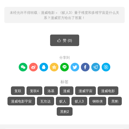
未经允许不得转载：
漫威电影
»
《蚁人3》量子维度和多维宇宙是什么关
系？漫威官方给出了答案！
赞 (
0
)

分享到









标签
复联
复联4
洛基
漫威
漫威宇宙
漫威电影
漫威电影宇宙
瓦坎达
蚁人
蚁人3
钢铁侠
黑豹
黑豹2