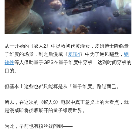
从一开始的《蚁人2》中拯救初代黄蜂女，皮姆博士降临量
子维度的场景，到之后漫威《
复联4
》中为了逆风翻盘，
钢
铁侠
等人借助量子GPS在量子维度中穿梭，达到时间穿梭的
目的。
但基本上这些也都只能算是从「量子维度」路过而已。
所以，在这次的《蚁人3》电影中真正意义上的大看点，就
是漫威即将彻底展开的量子维度世界。
为此，早前也有粉丝疑问到——