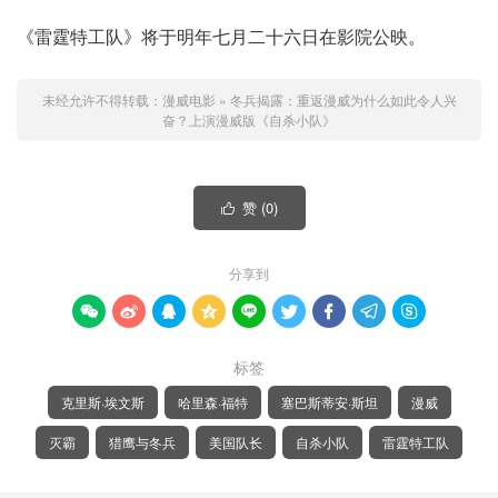
《雷霆特工队》将于明年七月二十六日在影院公映。
未经允许不得转载：
漫威电影
»
冬兵揭露：重返漫威为什么如此令人兴
奋？上演漫威版《自杀小队》
赞 (
0
)

分享到









标签
克里斯·埃文斯
哈里森·福特
塞巴斯蒂安·斯坦
漫威
灭霸
猎鹰与冬兵
美国队长
自杀小队
雷霆特工队