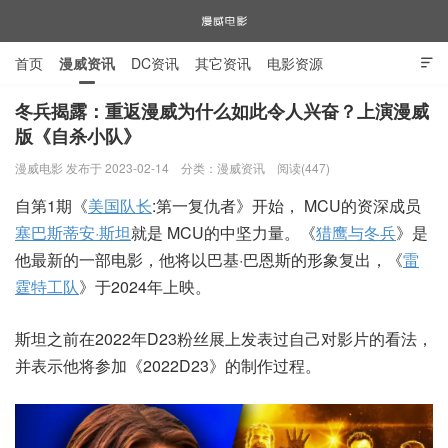
首页
漫威资讯
DC资讯
其它资讯
电影资源

电视剧资源
漫威图片
冬兵揭露：重返漫威为什么如此令人兴奋？上演漫威
版《自杀小队》
漫威电影
漫威电影 发布于 2023-02-14
分类：
漫威资讯
阅读(447)
自第1期《
美国队长
:第一复仇者》开始， MCU的资深成员
塞巴斯蒂安·斯坦
就是 MCU的中坚力量。《
猎鹰与冬兵
》是
他最新的一部电影，他将以巴基·巴恩斯的形象复出，《
雷
霆特工队
》于2024年上映。
斯坦之前在2022年D23粉丝展上发表过自己对影片的看法，
并表示他将参加《2022D23》的制作过程。