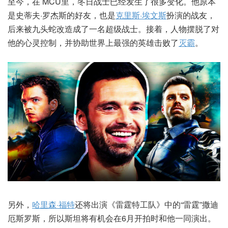
至今，在 MCU里，冬日战士已经发生了很多变化。他原本
是史蒂夫·罗杰斯的好友，也是
克里斯·埃文斯
扮演的战友，
后来被九头蛇改造成了一名超级战士。接着，人物摆脱了对
他的心灵控制，并协助世界上最强的英雄击败了
灭霸
。
另外，
哈里森·福特
还将出演《雷霆特工队》中的“雷霆”撒迪
厄斯罗斯，所以斯坦将有机会在6月开拍时和他一同演出。