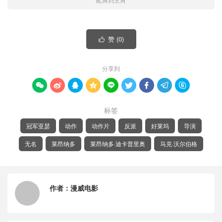
赞 (
0
)

分享到









标签
冠军亚瑟
动作
动作片
反派
好莱坞
导演
无名
莱昂纳多
莱昂纳多·迪卡普里奥
马克·沃尔伯格
作者：
漫威电影