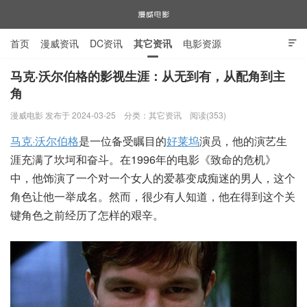
首页
漫威资讯
DC资讯
其它资讯
电影资源

电视剧资源
漫威图片
马克·沃尔伯格的影视生涯：从无到有，从配角到主
角
漫威电影
漫威电影 发布于 2024-03-25
分类：
其它资讯
阅读(353)
马克·沃尔伯格
是一位备受瞩目的
好莱坞
演员，他的演艺生
涯充满了坎坷和奋斗。在1996年的电影《致命的危机》
中，他饰演了一个对一个女人的爱慕变成痴迷的男人，这个
角色让他一举成名。然而，很少有人知道，他在得到这个关
键角色之前经历了怎样的艰辛。