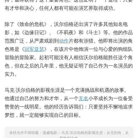
有才华和决心，任何人都有可能在演艺界取得成功。
除了《致命的危机》，沃尔伯格还出演了许多其他知名电
影，如《边缘日记》、《不羁夜》和《斗士》等。他的作品
范围广泛，从严肃戏剧到
动作
片都有涉猎。他即将出演的角
色将是《
冠军亚瑟
》，在该片中他饰演一位与心爱的狗组队
冒险的冒险家。起初可能没有人相信沃尔伯格能胜任这个角
色，但在之后的几年里，他无疑证明了自己作为一名演员的
实力。
马克·沃尔伯格的影视生涯是一个充满挑战和机遇的故事。
他通过自己的努力和才华，从一个
无名
小卒成长为一位备受
赞誉的一线明星。他的经历告诉我们：只要坚持不懈地追求
梦想，就一定能够实现自己的目标。
未经允许不得转载：
漫威电影
»
马克·沃尔伯格的影视生涯：从无到有，从
配角到主角