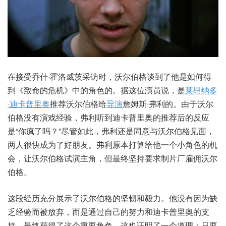
在接受乔什·霍洛威茨采访时，沃尔伯格谈到了他是如何得
到《致命的危机》中的角色的。据这位演员说，是
莱昂纳多
·迪卡普里奥
推荐沃尔伯格给
导演
詹姆斯·弗利的。由于沃尔
伯格没有演戏经验，弗利听到迪卡普里奥的推荐后的反应
是“你疯了吗？”尽管如此，弗利还是同意与沃尔伯格见面，
两人很快成为了好朋友。弗利原本打算给他一个小角色的机
会，让沃尔伯格试演主角，但最终坚持要求制片厂雇佣沃尔
伯格。
这段经历充分展示了沃尔伯格的坚韧和毅力。他没有因为缺
乏经验而被放弃，而是通过自己的努力和迪卡普里奥的支
持，最终获得了这个重要角色。这也证明了一个道理：只要