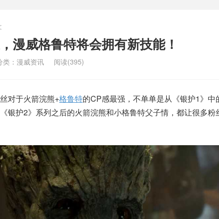
文
，漫威格鲁特将会拥有新技能！
分类：
漫威资讯
阅读(395)
丝对于火箭浣熊+
格鲁特
的CP感最强，不单单是从《银护1》中
《银护2》系列之后的火箭浣熊和小格鲁特父子情，都让很多粉