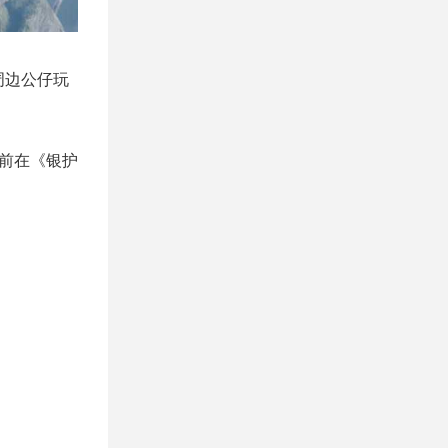
周边公仔玩
目前在《银护