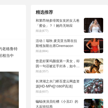
精选推荐
和莱昂纳多绯闻女友的女儿爸
「蜜会」？！她尚无响应
阅读(877)
活动丨瑞秋·麦克亚当斯在拉
斯维加斯出席Cinemacon
的老格鲁特
阅读(884)
丝相当中
曾是好莱坞颜值第一美女，却
因一句话被近乎封杀，如今样
貌大变！
阅读(357)
长津湖之水门桥百度云网盘资
源[HD-MP4][1080P高清]
阅读(607)
蝙蝠侠演员吐槽《小丑2》的
大反转结局