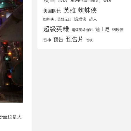
美国
英雄
蜘蛛侠
美国队长
蝙蝠侠
超人
蜘蛛侠：英雄无归
超级英雄
迪士尼
钢铁侠
超级英雄电影
预告片
预告
雷神
首映
粉丝也是大