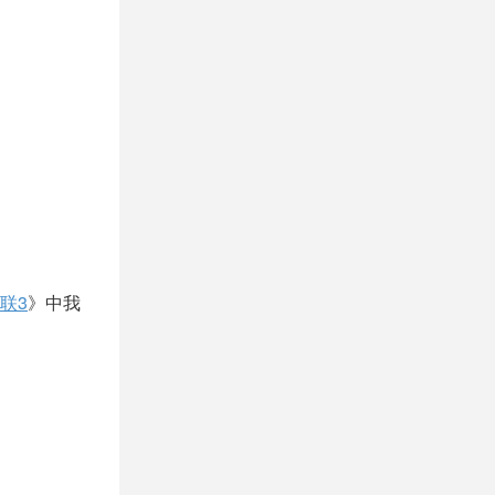
联3
》中我