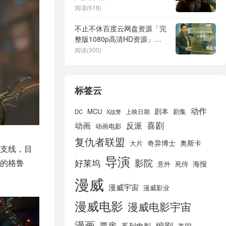
阅读(618)
不止不休百度云网盘资源「完
整版1080p高清HD资源」迅
雷下载
阅读(300)
标签云
动作
剧本
MCU
剧集
DC
X战警
上映日期
喜剧
动画
反派
动画电影
复仇者联盟
奇异博士
奥斯卡
大片
支线，目
导演
好莱坞
影院
的格鲁
海报
死侍
意外
漫威
漫威宇宙
漫威影业
漫威电影
漫威电影宇宙
漫画
票房
编剧
系列电影