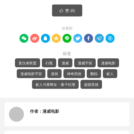
赞 (
0
)

分享到









标签
复仇者联盟
幻视
漫威
漫威宇宙
漫威电影
漫威电影宇宙
漫画
神奇四侠
翻拍
蚁人
蚁人与黄蜂女：量子狂潮
超级英雄
作者：
漫威电影