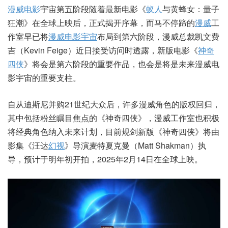
漫威电影
宇宙第五阶段随着最新电影《
蚁人
与黄蜂女：量子
狂潮》在全球上映后，正式揭开序幕，而马不停蹄的
漫威
工
作室早已将
漫威电影宇宙
布局到第六阶段，漫威总裁凯文费
吉（Kevin Feige）近日接受访问时透露，新版电影《
神奇
四侠
》将会是第六阶段的重要作品，也会是将是未来漫威电
影宇宙的重要支柱。
自从迪斯尼并购21世纪大众后，许多漫威角色的版权回归，
其中包括粉丝瞩目焦点的《神奇四侠》，漫威工作室也积极
将经典角色纳入未来计划，目前规剑新版《神奇四侠》将由
影集《汪达
幻视
》导演麦特夏克曼（Matt Shakman）执
导，预计于明年初开拍，2025年2月14日在全球上映。