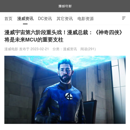
首页
漫威资讯
DC资讯
其它资讯
电影资源

电视剧资源
漫威图片
漫威宇宙第六阶段重头戏！漫威总裁：《神奇四侠》
将是未来MCU的重要支柱
漫威电影
漫威电影 发布于 2023-02-21
分类：
漫威资讯
阅读(291)