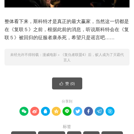
整体看下来，斯科特才是真正的最大赢家，当然这一切都是
在《复联５》之前，根据此前的消息，听说斯科特会在《复
联５》被回归的征服者康杀死，希望只是谣言吧……
未经允许不得转载：
漫威电影
»
《复仇者联盟4》后，蚁人成为了灭霸代
言人
赞 (
0
)

分享到









标签