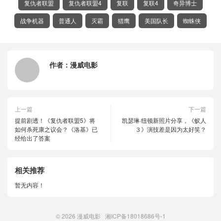
复仇者联盟
复仇者联盟4
复联
复联4
奇异博士
战争机器
普通人
灭霸
猎鹰
美国队长
蜘蛛侠
作者：
漫威电影
上一篇
下一篇
提前剧透！《复仇者联盟5》将
凯瑟琳·纽顿新照片分享，《蚁人
如何杀死康之议会？《洛基》已
３》演技差是因为太好笑？
经给出了答案
相关推荐
暂无内容！
© 2026
漫威电影
湘ICP备18018686号-1