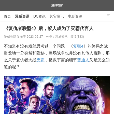
首页
漫威资讯
DC资讯
其它资讯
电影资源

电视剧资源
漫威图片
《复仇者联盟4》后，蚁人成为了灭霸代言人
漫威电影 发布于 2023-02-27
分类：
漫威资讯
阅读(333)
漫威电影
不知道有没有粉丝思考过一个问题：《
复联4
》的终局之战
爆发地十分突然和隐秘，整场战争也并没有其他人看到，那
么关于复仇者大战
灭霸
，拯救宇宙的细节
普通人
又是怎么知
道的呢？