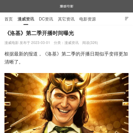
首页
漫威资讯
DC资讯
其它资讯
电影资源

电视剧资源
漫威图片
《洛基》第二季开播时间曝光
漫威电影 发布于 2023-03-01
分类：
漫威资讯
阅读(326)
漫威电影
根据最新的报道，《洛基》第二季的开播日期似乎变得更加
清晰了。