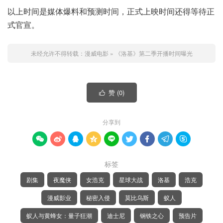
以上时间是媒体爆料和预测时间，正式上映时间还得等待正
式官宣。
未经允许不得转载：
漫威电影
»
《洛基》第二季开播时间曝光
赞 (
0
)

分享到









标签
剧集
夜魔侠
女浩克
星球大战
洛基
浩克
漫威影业
秘密入侵
莫比乌斯
蚁人
蚁人与黄蜂女：量子狂潮
迪士尼
钢铁之心
预告片