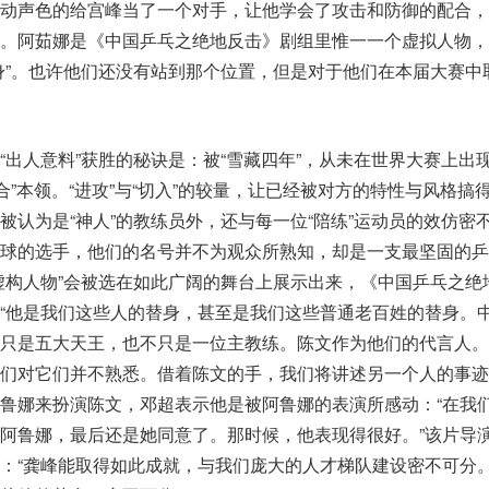
不动声色的给宫峰当了一个对手，让他学会了攻击和防御的配合，
因。阿茹娜是《中国乒乓之绝地反击》剧组里惟一一个虚拟人物，
身”。也许他们还没有站到那个位置，但是对于他们在本届大赛中
“出人意料”获胜的秘诀是：被“雪藏四年”，从未在世界大赛上出现
合”本领。“进攻”与“切入”的较量，让已经被对方的特性与风格搞
被认为是“神人”的教练员外，还与每一位“陪练”运动员的效仿密
球的选手，他们的名号并不为观众所熟知，却是一支最坚固的乒
虚构人物”会被选在如此广阔的舞台上展示出来，《中国乒乓之绝
“他是我们这些人的替身，甚至是我们这些普通老百姓的替身。
不只是五大天王，也不只是一位主教练。陈文作为他们的代言人。
我们对它们并不熟悉。借着陈文的手，我们将讲述另一个人的事迹
鲁娜来扮演陈文，邓超表示他是被阿鲁娜的表演所感动：“在我
阿鲁娜，最后还是她同意了。那时候，他表现得很好。”该片导
：“龚峰能取得如此成就，与我们庞大的人才梯队建设密不可分