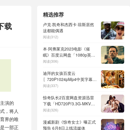
精选推荐
下载
卢克·凯奇和杰西卡·琼斯居然
这都能偶遇
阅读(312)
本·阿弗莱克2023电影《催
眠》百度云网盘「1080p英文
中字高清资源」迅雷下载
阅读(306)
迪拜的女孩百度云
〖720P1024pMp4中英字幕资
源〗网盘
阅读(337)
惊奇队长2百度网盘资源迅雷
主演的
下载「HD720P/3.3G-MKV」
高清版已更新
阅读(326)
式，将人
育界的唯
漫威新剧《惊奇女士》曝正式
是一部正
预告 6月8日上线流媒体