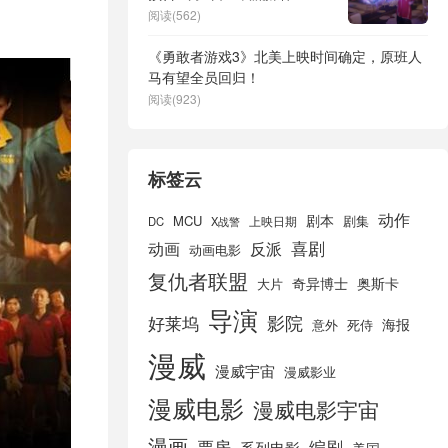
阅读(562)
《勇敢者游戏3》北美上映时间确定，原班人
马有望全员回归！
阅读(923)
标签云
动作
剧本
MCU
剧集
DC
X战警
上映日期
喜剧
动画
反派
动画电影
复仇者联盟
奇异博士
奥斯卡
大片
导演
好莱坞
影院
海报
死侍
意外
漫威
漫威宇宙
漫威影业
漫威电影
漫威电影宇宙
漫画
票房
编剧
系列电影