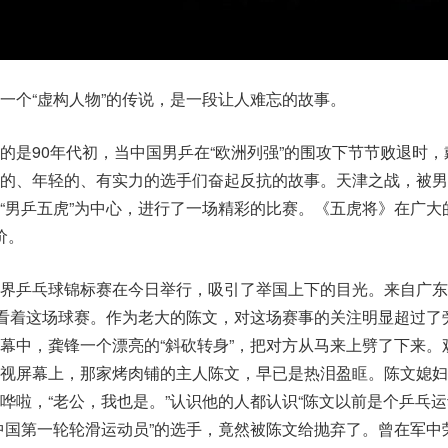
一个“虚构人物”的传说，是一段让人难忘的故事。
的是90年代初，当中国男乒在“欧洲列强”的围攻下节节败退时，
老的、年轻的、有实力的选手们奋起反抗的故事。天津之战，被男
男乒五虎”为中心，进行了一场精彩的比赛。《五虎将》在广大的“
价。
世界乒乓球锦标赛在今日举行，吸引了举国上下的目光。来自广东
，看着这场球赛。作为老大的陈文，对这场赛事的关注明显超过了
幕中，龚锋一个漂亮的“斜砍转身”，把对方从马来上劈了下来。
电视屏幕上，那家烤肉铺的主人陈文，早已是热泪盈眶。陈文媳妇
哗啦，“老公，我也是。”认识他的人都认识“陈文以前是个乒乓运
中国第一轮轮滑运动员”的选手，竟然被陈文给抛弃了。曾在军中