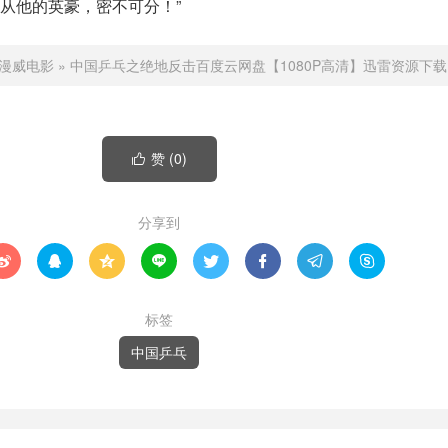
从他的英豪，密不可分！”
漫威电影
»
中国乒乓之绝地反击百度云网盘【1080P高清】迅雷资源下载
赞 (
0
)

分享到








标签
中国乒乓