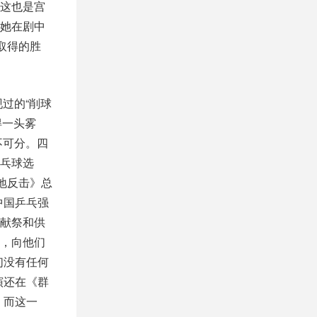
这也是宫
她在剧中
取得的胜
过的“削球
得一头雾
不可分。四
乓球选
地反击》总
中国乒乓强
献祭和供
，向他们
们没有任何
演还在《群
。而这一