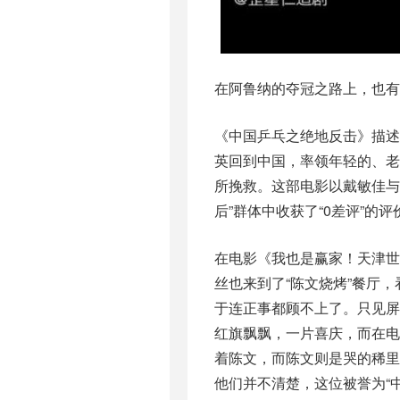
在阿鲁纳的夺冠之路上，也有
《中国乒乓之绝地反击》描述
英回到中国，率领年轻的、
所挽救。这部电影以戴敏佳与“
后”群体中收获了“0差评”的评
在电影《我也是赢家！天津
丝也来到了“陈文烧烤”餐厅
于连正事都顾不上了。只见屏
红旗飘飘，一片喜庆，而在
着陈文，而陈文则是哭的稀里
他们并不清楚，这位被誉为“