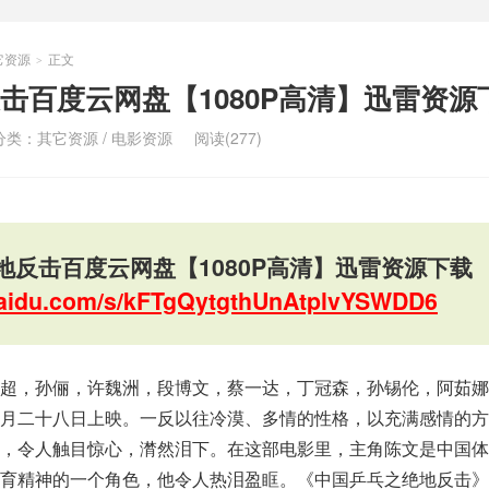
它资源
正文
>
击百度云网盘【1080P高清】迅雷资源
分类：
其它资源
/
电影资源
阅读(277)
地反击百度云网盘【1080P高清】迅雷资源下载
.baidu.com/s/kFTgQytgthUnAtplvYSWDD6
超，孙俪，许魏洲，段博文，蔡一达，丁冠森，孙锡伦，阿茹娜
月二十八日上映。一反以往冷漠、多情的性格，以充满感情的方
致，令人触目惊心，潸然泪下。在这部电影里，主角陈文是中国体
体育精神的一个角色，他令人热泪盈眶。《中国乒乓之绝地反击》