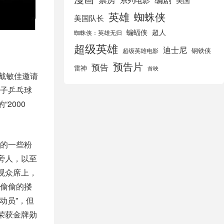
美国
英雄
蜘蛛侠
美国队长
蝙蝠侠
超人
蜘蛛侠：英雄无归
超级英雄
迪士尼
钢铁侠
超级英雄电影
预告片
预告
雷神
首映
戴敏佳邀请
子乒乓球
2000
的一些粉
旁人，以至
观众席上，
偷偷的搂
动员”，但
荣获金牌勋