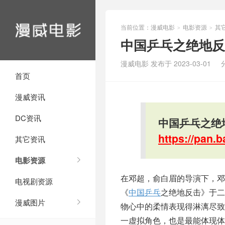
当前位置：
漫威电影
电影资源
其
>
>
中国乒乓之绝地反
漫威电影 发布于 2023-03-01
首页
漫威资讯
DC资讯
中国乒乓之绝
https://pan
其它资讯
电影资源
在邓超，俞白眉的导演下，邓
电视剧资源
《
中国乒乓
之绝地反击》于二
漫威图片
物心中的柔情表现得淋漓尽
一虚拟角色，也是最能体现