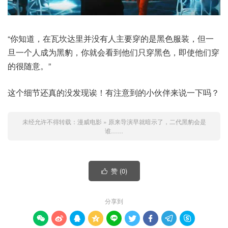
“你知道，在瓦坎达里并没有人主要穿的是黑色服装，但一
旦一个人成为黑豹，你就会看到他们只穿黑色，即使他们穿
的很随意。”
这个细节还真的没发现诶！有注意到的小伙伴来说一下吗？
未经允许不得转载：
漫威电影
»
原来导演早就暗示了，二代黑豹会是
谁……
赞 (
0
)

分享到








