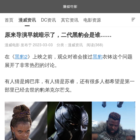
首页
漫威资讯
DC资讯
其它资讯
电影资源

电视剧资源
漫威图片
原来导演早就暗示了，二代黑豹会是谁……
漫威电影 发布于 2023-03-03
分类：
漫威资讯
阅读(368)
漫威电影
在《
黑豹2
》上映之前，观众对谁会接过
黑豹
衣钵这个问题
展开了非常热烈的讨论。
有人猜是姆巴库，有人猜是苏睿，还有很多人都希望是第一
部里已经去世的豹弟克尔芒戈。