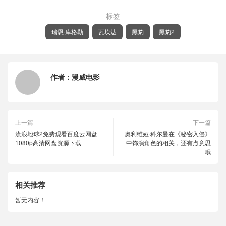
标签
瑞恩·库格勒
瓦坎达
黑豹
黑豹2
作者：
漫威电影
上一篇
下一篇
流浪地球2免费观看百度云网盘
奥利维娅·科尔曼在《秘密入侵》
1080p高清网盘资源下载
中饰演角色的相关，还有点意思
哦
相关推荐
暂无内容！