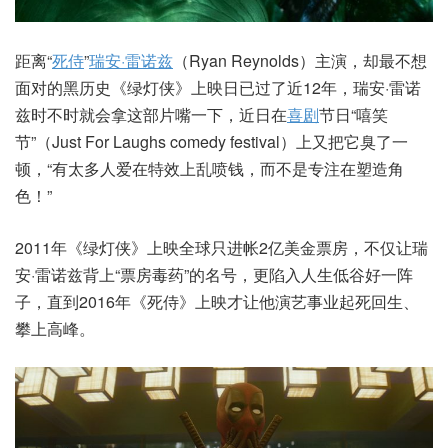
距离“
死侍
”
瑞安·雷诺兹
（Ryan Reynolds）主演，却最不想
面对的黑历史《绿灯侠》上映日已过了近12年，瑞安·雷诺
兹时不时就会拿这部片嘴一下，近日在
喜剧
节日“嘻笑
节”（Just For Laughs comedy festival）上又把它臭了一
顿，“有太多人爱在特效上乱喷钱，而不是专注在塑造角
色！”
2011年《绿灯侠》上映全球只进帐2亿美金票房，不仅让瑞
安·雷诺兹背上“票房毒药”的名号，更陷入人生低谷好一阵
子，直到2016年《死侍》上映才让他演艺事业起死回生、
攀上高峰。