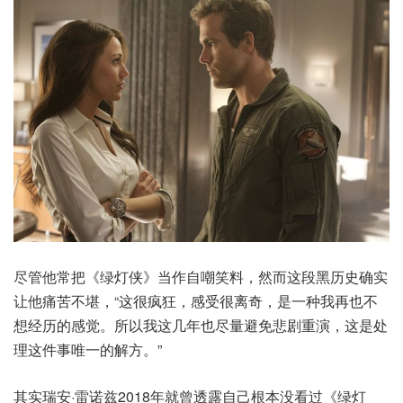
尽管他常把《绿灯侠》当作自嘲笑料，然而这段黑历史确实
让他痛苦不堪，“这很疯狂，感受很离奇，是一种我再也不
想经历的感觉。所以我这几年也尽量避免悲剧重演，这是处
理这件事唯一的解方。”
其实瑞安·雷诺兹2018年就曾透露自己根本没看过《绿灯