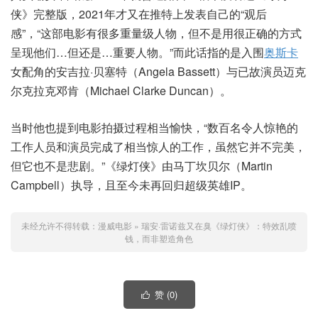
侠》完整版，2021年才又在推特上发表自己的“观后
感”，“这部电影有很多重量级人物，但不是用很正确的方式
呈现他们…但还是…重要人物。”而此话指的是入围
奥斯卡
女配角的安吉拉·贝塞特（Angela Bassett）与已故演员迈克
尔克拉克邓肯（Michael Clarke Duncan）。
当时他也提到电影拍摄过程相当愉快，“数百名令人惊艳的
工作人员和演员完成了相当惊人的工作，虽然它并不完美，
但它也不是悲剧。”《绿灯侠》由马丁坎贝尔（Martin
Campbell）执导，且至今未再回归超级英雄IP。
未经允许不得转载：
漫威电影
»
瑞安·雷诺兹又在臭《绿灯侠》：特效乱喷
钱，而非塑造角色
赞 (
0
)
