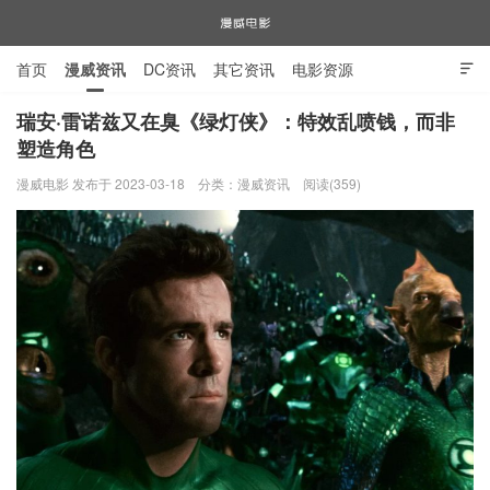
首页
漫威资讯
DC资讯
其它资讯
电影资源

电视剧资源
漫威图片
瑞安·雷诺兹又在臭《绿灯侠》：特效乱喷钱，而非
塑造角色
漫威电影
漫威电影 发布于 2023-03-18
分类：
漫威资讯
阅读(359)