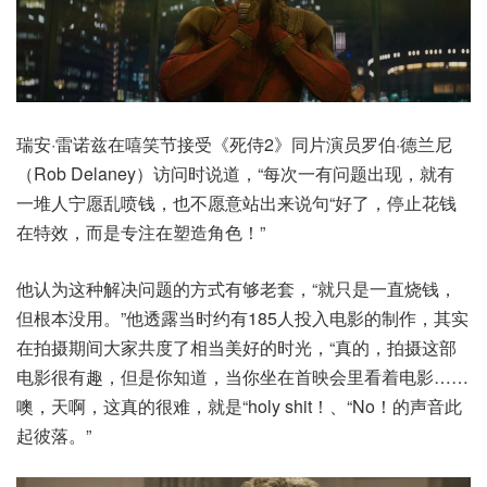
瑞安·雷诺兹在嘻笑节接受《死侍2》同片演员罗伯·德兰尼
（Rob Delaney）访问时说道，“每次一有问题出现，就有
一堆人宁愿乱喷钱，也不愿意站出来说句“好了，停止花钱
在特效，而是专注在塑造角色！”
他认为这种解决问题的方式有够老套，“就只是一直烧钱，
但根本没用。”他透露当时约有185人投入电影的制作，其实
在拍摄期间大家共度了相当美好的时光，“真的，拍摄这部
电影很有趣，但是你知道，当你坐在首映会里看着电影……
噢，天啊，这真的很难，就是“holy shit！、“No！的声音此
起彼落。”