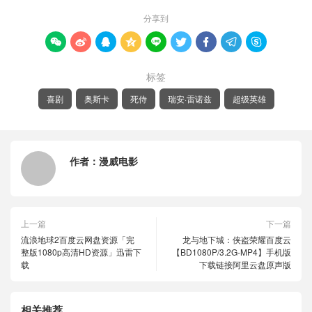
分享到









标签
喜剧
奥斯卡
死侍
瑞安·雷诺兹
超级英雄
作者：
漫威电影
上一篇
下一篇
流浪地球2百度云网盘资源「完
龙与地下城：侠盗荣耀百度云
整版1080p高清HD资源」迅雷下
【BD1080P/3.2G-MP4】手机版
载
下载链接阿里云盘原声版
相关推荐