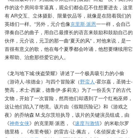
作的这个房间非常逼真，观众们都会忍不住想要进去，这里
有 AR交互、立体摄影、限量饮品等，就像是在陪着我们的
英雄们一样。”另外，元介也像
克里斯·派恩
一一样，会自己
弹奏自己的曲子，用自己最擅长的语言来鼓励和鼓励自己的
伙伴，元介说，元卫的那一曲“夏天的风”，对他来说，是一
首很有意义的歌，他在每个夏季都会吟诵，他想要继续用它
来帮助、治愈那些爱它的人。
《龙与地下城:侠盗荣耀》讲述了一个极具吸引力的小偷
（游诗人-埃德金）与四个冒险家（
野蛮人
-霍尔嘉，圣骑士-
赞高，术士-西蒙，德鲁伊-多莉克）为了一份丢失了的古代
文物，开始了一次冒险，然而他们却遇到了一个红袍巫师，
这让他们陷入了绝境。该片由《假期历险记》和《游戏之
夜》的乔纳森 M.戈尔茨坦执导，该片的关键演员组成，由
《
神奇女侠
》的克里斯·派恩，《
速度与激情
》的米歇尔罗
德里格，《布里奇顿》的雷吉-让·佩吉，《名侦探皮卡丘》