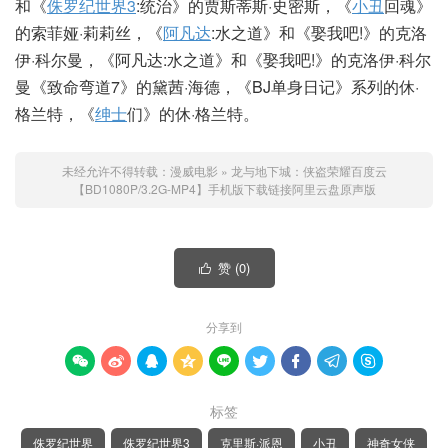
和《
侏罗纪世界3
:统治》的贾斯蒂斯·史密斯，《
小丑
回魂》
的索菲娅·莉莉丝，《
阿凡达
:水之道》和《娶我吧!》的克洛
伊·科尔曼，《阿凡达:水之道》和《娶我吧!》的克洛伊·科尔
曼《致命弯道7》的黛茜·海德，《BJ单身日记》系列的休·
格兰特，《
绅士
们》的休·格兰特。
未经允许不得转载：
漫威电影
»
龙与地下城：侠盗荣耀百度云
【BD1080P/3.2G-MP4】手机版下载链接阿里云盘原声版
赞 (
0
)

分享到









标签
侏罗纪世界
侏罗纪世界3
克里斯·派恩
小丑
神奇女侠