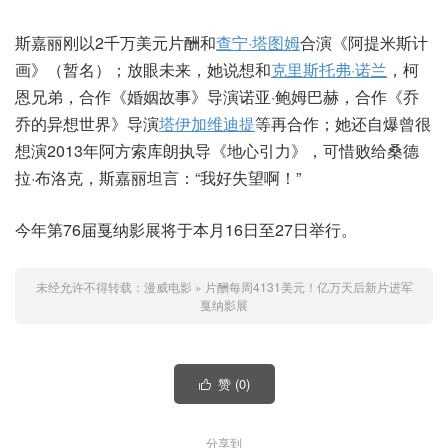
斯嘉丽刚以2千万美元片酬和
查宁·塔图姆
合演《阿提米斯计
画》（暂名）；放眼未来，她说想和
克里斯托弗·诺兰
，柯
恩兄弟，合作《婚姻故事》导演诺亚·鲍姆巴赫，合作《乔
乔的异想世界》导演
塔伊加维迪提
等再合作；她还自爆曾很
想演2013年阿方索库朗执导《地心引力》，可惜败给桑德
拉·布洛克，斯嘉丽坦言：“我好失望啊！”
今年第76届戛纳影展将于本月16日至27日举行。
未经允许不得转载：
漫威电影
»
片酬每周4131美元！亿万天后新片进军
戛纳影展
赞 (
0
)

分享到