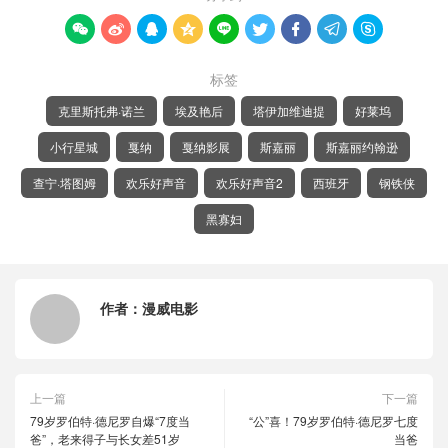









标签
克里斯托弗·诺兰
埃及艳后
塔伊加维迪提
好莱坞
小行星城
戛纳
戛纳影展
斯嘉丽
斯嘉丽约翰逊
查宁·塔图姆
欢乐好声音
欢乐好声音2
西班牙
钢铁侠
黑寡妇
作者：
漫威电影
上一篇
下一篇
79岁罗伯特·德尼罗自爆“7度当
“公”喜！79岁罗伯特·德尼罗七度
爸”，老来得子与长女差51岁
当爸