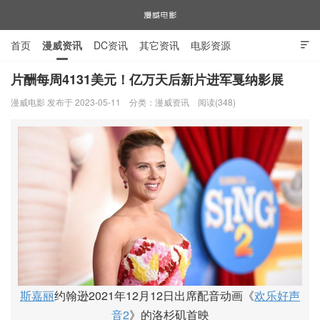
首页
漫威资讯
DC资讯
其它资讯
电影资源

电视剧资源
漫威图片
片酬每周4131美元！亿万天后新片进军戛纳影展
漫威电影 发布于 2023-05-11
分类：
漫威资讯
阅读(348)
漫威电影
斯嘉丽
约翰逊2021年12月12日出席配音动画《
欢乐好声
音2
》的洛杉矶首映