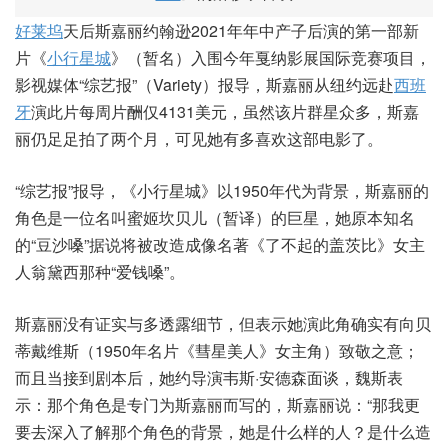
好莱坞
天后斯嘉丽约翰逊2021年年中产子后演的第一部新
片《
小行星城
》（暂名）入围今年戛纳影展国际竞赛项目，
影视媒体“综艺报”（Variety）报导，斯嘉丽从纽约远赴
西班
牙
演此片每周片酬仅4131美元，虽然该片群星众多，斯嘉
丽仍足足拍了两个月，可见她有多喜欢这部电影了。
“综艺报”报导，《小行星城》以1950年代为背景，斯嘉丽的
角色是一位名叫蜜姬坎贝儿（暂译）的巨星，她原本知名
的“豆沙嗓”据说将被改造成像名著《了不起的盖茨比》女主
人翁黛西那种“爱钱嗓”。
斯嘉丽没有证实与多透露细节，但表示她演此角确实有向贝
蒂戴维斯（1950年名片《彗星美人》女主角）致敬之意；
而且当接到剧本后，她约导演韦斯·安德森面谈，魏斯表
示：那个角色是专门为斯嘉丽而写的，斯嘉丽说：“那我更
要去深入了解那个角色的背景，她是什么样的人？是什么造