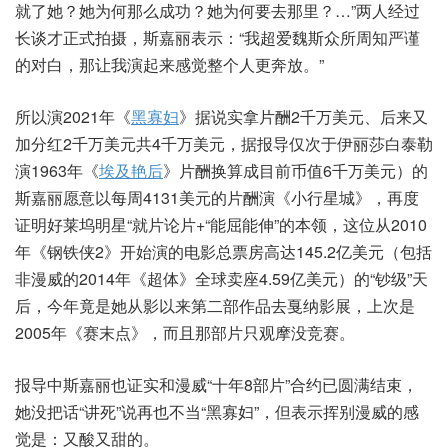
就了她？她为何那么成功？她为何要去那里？…”两人经过
长谈才正式拍摄，斯嘉丽表示：“我超爱魏斯众所周知严谨
的对白，那让我演起来感觉整个人更奔放。”
所以演2021年《
黑寡妇
》据说实拿片酬2千万美元、后来又
加分红2千万美元共4千万美元，据报导仅次于伊丽莎白泰勒
演1963年《
埃及艳后
》片酬换算成目前币值6千万美元）的
斯嘉丽愿意以每周4131美元的片酬演《小行星城》，再度
证明好莱坞明星“就片论片+“能屈能伸”的本领，这位从2010
年《钢铁侠2》开始演的电影总票房高达145.2亿美元（包括
非漫威的2014年《超体》全球卖座4.59亿美元）的“钞级”天
后，今年竟是她从影以来第二部作品去戛纳影展，上次是
2005年《赛末点》，而且那部片只观摩没竞赛。
报导中斯嘉丽也证实和漫威“十年8部片”合约已圆满结束，
她没把话“讲死”说再也不当“黑寡妇”，但表示挥别漫威的感
觉是：又酸又甜的。