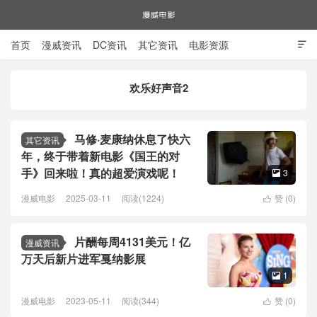
首页
漫威资讯
DC资讯
其它资讯
电影资源

电视剧资源
漫威图片
欢乐好声音2
漫威电影
马修·麦康纳休息了快六
其它资讯
年，终于带着新电影《国王的对
手》回来啦！真的超爱演戏呢！
3

漫威电影
2025-03-11
阅读(1224)
赞 (
0
)

片酬每周4131美元！亿
漫威资讯
万天后新片进军戛纳影展
1

漫威电影
2023-05-11
阅读(344)
赞 (
0
)
