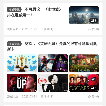
不可思议，《永恒族》
漫威资讯
排在漫威第一！
1

漫威电影
2023-01-29
阅读(801)
赞 (
0
)

这次，《英雄无归》是真的很有可能拿到奥
漫威资讯
斯卡
6

漫威电影
2022-03-31
阅读(411)
赞 (
0
)
