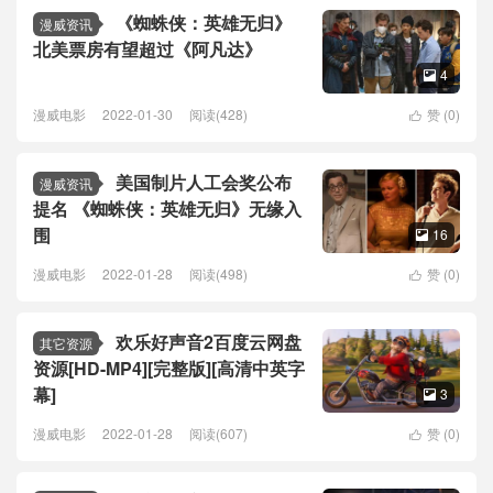
《蜘蛛侠：英雄无归》
漫威资讯
北美票房有望超过《阿凡达》
4

漫威电影
2022-01-30
阅读(428)
赞 (
0
)

美国制片人工会奖公布
漫威资讯
提名 《蜘蛛侠：英雄无归》无缘入
围
16

漫威电影
2022-01-28
阅读(498)
赞 (
0
)

欢乐好声音2百度云网盘
其它资源
资源[HD-MP4][完整版][高清中英字
幕]
3

漫威电影
2022-01-28
阅读(607)
赞 (
0
)
