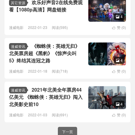
欢乐好声音2在线免费观
其它资源
看【1080p高清】网盘链接
4

漫威电影
2022-01-23
阅读(595)
赞 (
0
)

《蜘蛛侠：英雄无归》
漫威资讯
北美票房超《黑豹》《惊声尖叫
5》终结其连冠之路
4

漫威电影
2022-01-18
阅读(718)
赞 (
0
)

2021年北美全年票房44
漫威资讯
亿美元 《蜘蛛侠：英雄无归》闯入
北美影史前10
4

漫威电影
2022-01-03
阅读(691)
赞 (
0
)

下一页