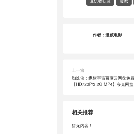
复仇者联盟
漫威
作者：
漫威电影
上一篇
蜘蛛侠：纵横宇宙百度云网盘免
【HD720P/3.2G-MP4】夸克网盘
相关推荐
暂无内容！