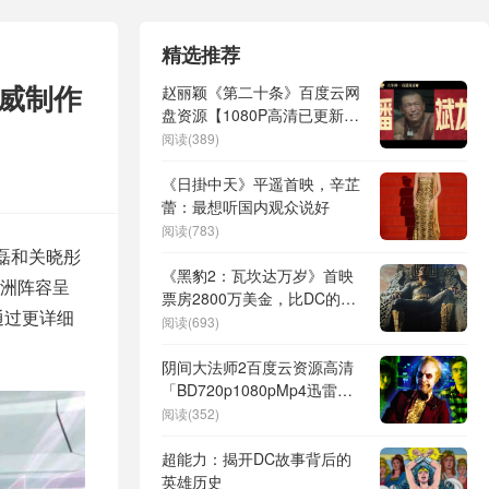
精选推荐
漫威制作
赵丽颖《第二十条》百度云网
盘资源【1080P高清已更新】
免费在线观看地址
阅读(389)
《日掛中天》平遥首映，辛芷
蕾：最想听国内观众说好
阅读(783)
磊和关晓彤
《黑豹2：瓦坎达万岁》首映
洲阵容呈
票房2800万美金，比DC的
通过更详细
《黑亚当》高出3倍多？
阅读(693)
阴间大法师2百度云资源高清
「BD720p1080pMp4迅雷下
载」网盘
阅读(352)
超能力：揭开DC故事背后的
英雄历史