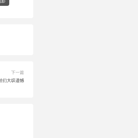
电影
下一篇
丝们大叹遗憾