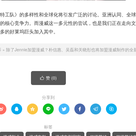
斯特工队》的多样性和全球化将引发广泛的讨论。亚洲认同、全球
影的核心竞争力。而漫威这一多元性的尝试，也是我们正在走向文
多的好莱坞巨头加入其中。
影
»
除了Jennie加盟漫威？朴信惠、吴磊和关晓彤也将加盟漫威制作的全
赞 (
0
)

分享到








标签