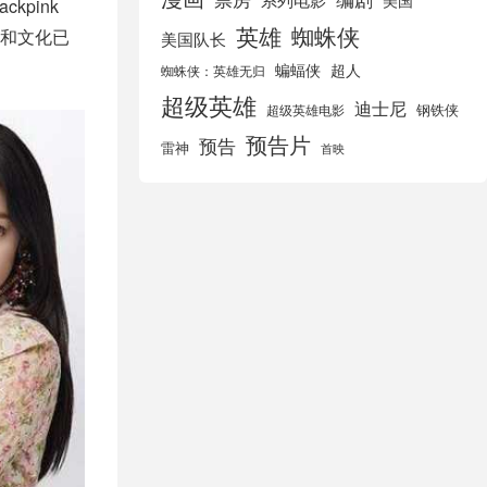
美国
pink
英雄
蜘蛛侠
星和文化已
美国队长
蝙蝠侠
超人
蜘蛛侠：英雄无归
超级英雄
迪士尼
钢铁侠
超级英雄电影
预告片
预告
雷神
首映