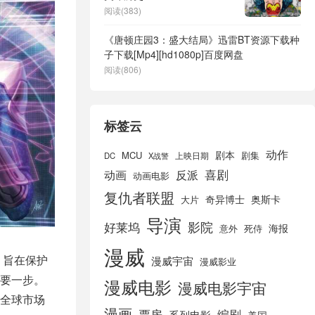
阅读(383)
《唐顿庄园3：盛大结局》迅雷BT资源下载种
子下载[Mp4][hd1080p]百度网盘
阅读(806)
标签云
动作
剧本
MCU
剧集
DC
X战警
上映日期
喜剧
动画
反派
动画电影
复仇者联盟
奇异博士
奥斯卡
大片
导演
好莱坞
影院
海报
死侍
意外
漫威
，旨在保护
漫威宇宙
漫威影业
要一步。
漫威电影
漫威电影宇宙
全球市场
漫画
票房
编剧
系列电影