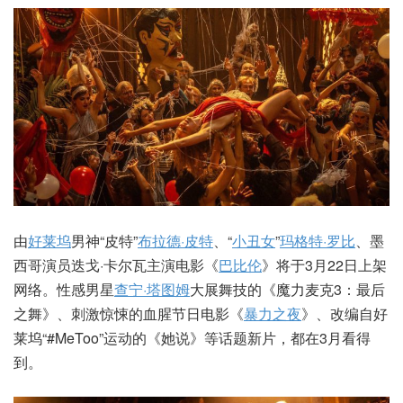
由
好莱坞
男神“皮特”
布拉德·皮特
、“
小丑女
”
玛格特·罗比
、墨
西哥演员迭戈·卡尔瓦主演电影《
巴比伦
》将于3月22日上架
网络。性感男星
查宁·塔图姆
大展舞技的《魔力麦克3：最后
之舞》、刺激惊悚的血腥节日电影《
暴力之夜
》、改编自好
莱坞“#MeToo”运动的《她说》等话题新片，都在3月看得
到。