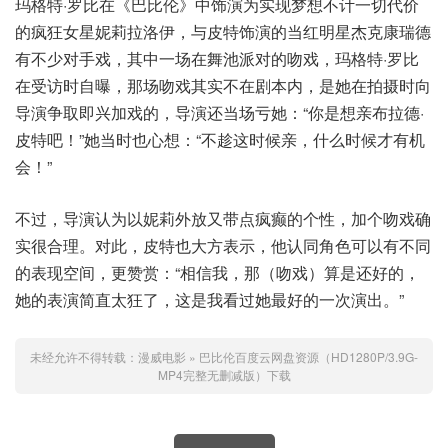
玛格特·罗比在《巴比伦》中饰演为实现梦想不计一切代价
的疯狂女星妮莉拉洛伊，与皮特饰演的当红明星杰克康瑞德
有不少对手戏，其中一场在舞池派对的吻戏，玛格特·罗比
在受访时自曝，那场吻戏其实不在剧本内，是她在拍摄时向
导演争取即兴加戏的，导演还当场亏她：“你是想亲布拉德·
皮特吧！”她当时也心想：“不趁这时候亲，什么时候才有机
会！”
不过，导演认为以妮莉外放又带点疯癫的个性，加个吻戏确
实很合理。对此，皮特也大方表示，他认同角色可以有不同
的表现空间，更赞赏：“相信我，那（吻戏）算是还好的，
她的表演简直太狂了，这是我看过她最好的一次演出。”
未经允许不得转载：
漫威电影
»
巴比伦百度云网盘资源（HD1280P/3.9G-
MP4完整无删减版）下载