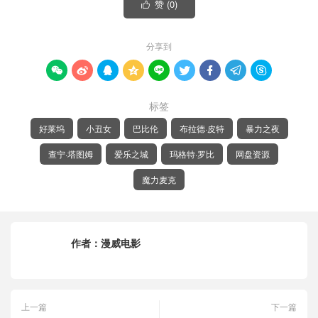
赞 (
0
)

分享到









标签
好莱坞
小丑女
巴比伦
布拉德·皮特
暴力之夜
查宁·塔图姆
爱乐之城
玛格特·罗比
网盘资源
魔力麦克
作者：
漫威电影
上一篇
下一篇