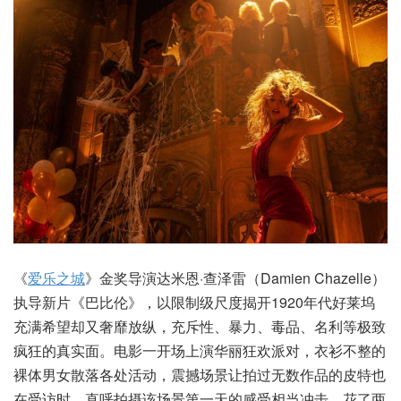
《
爱乐之城
》金奖导演达米恩·查泽雷（Damien Chazelle）
执导新片《巴比伦》，以限制级尺度揭开1920年代好莱坞
充满希望却又奢靡放纵，充斥性、暴力、毒品、名利等极致
疯狂的真实面。电影一开场上演华丽狂欢派对，衣衫不整的
裸体男女散落各处活动，震撼场景让拍过无数作品的皮特也
在受访时，直呼拍摄该场景第一天的感受相当冲击，花了两