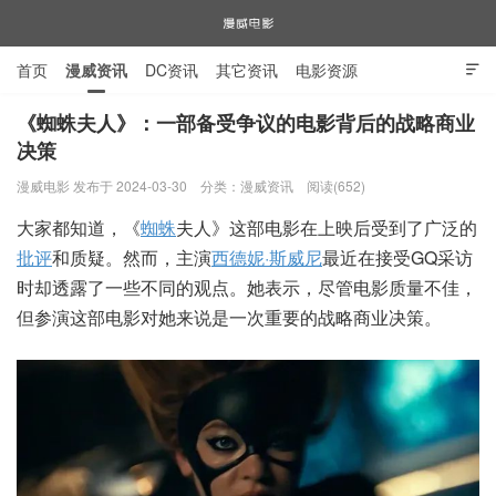
首页
漫威资讯
DC资讯
其它资讯
电影资源

电视剧资源
漫威图片
《蜘蛛夫人》：一部备受争议的电影背后的战略商业
决策
漫威电影
漫威电影 发布于 2024-03-30
分类：
漫威资讯
阅读(652)
大家都知道，《
蜘蛛
夫人》这部电影在上映后受到了广泛的
批评
和质疑。然而，主演
西德妮·斯威尼
最近在接受GQ采访
时却透露了一些不同的观点。她表示，尽管电影质量不佳，
但参演这部电影对她来说是一次重要的战略商业决策。