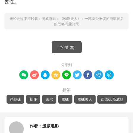
要性。
未经允许不得转载：
漫威电影
»
《蜘蛛夫人》：一部备受争议的电影背后
的战略商业决策
赞 (
0
)

分享到









标签
悉尼妹
批评
索尼
蜘蛛
蜘蛛夫人
西德妮·斯威尼
作者：
漫威电影