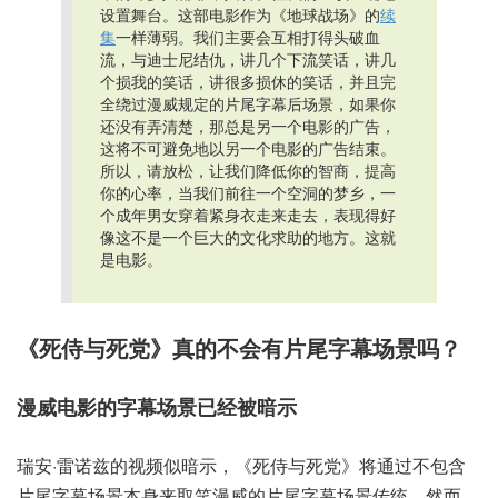
设置舞台。这部电影作为《地球战场》的
续
集
一样薄弱。我们主要会互相打得头破血
流，与迪士尼结仇，讲几个下流笑话，讲几
个损我的笑话，讲很多损休的笑话，并且完
全绕过漫威规定的片尾字幕后场景，如果你
还没有弄清楚，那总是另一个电影的广告，
这将不可避免地以另一个电影的广告结束。
所以，请放松，让我们降低你的智商，提高
你的心率，当我们前往一个空洞的梦乡，一
个成年男女穿着紧身衣走来走去，表现得好
像这不是一个巨大的文化求助的地方。这就
是电影。
《死侍与死党》真的不会有片尾字幕场景吗？
漫威电影的字幕场景已经被暗示
瑞安·雷诺兹的视频似暗示，《死侍与死党》将通过不包含
片尾字幕场景本身来取笑漫威的片尾字幕场景传统。然而，