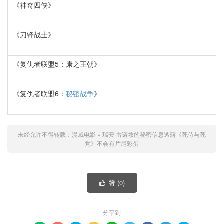
《神奇四侠》
《刀锋战士》
《复仇者联盟5：康之王朝》
《复仇者联盟6：
秘密战争
》
未经允许不得转载：
漫威电影
»
瑞安·雷诺兹的秘密信息透露《死侍与死
党》不会有片尾彩蛋
赞 (
0
)

分享到