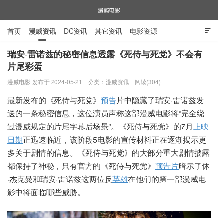
首页
漫威资讯
DC资讯
其它资讯
电影资源

电视剧资源
漫威图片
瑞安·雷诺兹的秘密信息透露《死侍与死党》不会有
片尾彩蛋
漫威电影
漫威电影 发布于 2024-05-21
分类：
漫威资讯
阅读(304)
最新发布的《死侍与死党》
预告
片中隐藏了瑞安·雷诺兹发
送的一条秘密信息，这位演员声称这部漫威电影将“完全绕
过漫威规定的片尾字幕后场景”。《死侍与死党》的7月
上映
日期
正迅速临近，该阶段5电影的宣传材料正在逐渐揭示更
多关于剧情的信息。《死侍与死党》的大部分重大剧情披露
都保持了神秘，只有官方的《死侍与死党》
预告片
暗示了休
·杰克曼和瑞安·雷诺兹这两位反
英雄
在他们的第一部漫威电
影中将面临哪些威胁。