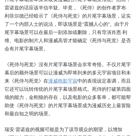
雷诺兹的话应该半信半疑。毕竟，《死侍》的创作者罗布·
利菲尔德已经暗示了《死侍与死党》的片尾字幕场景，证实
了一个内部人士的说法，即该场景是“震撼人心的”。由于片
尾字幕场景可以在最后一刻添加或删除，只有导演肖恩·利
维、电影的制片人和漫威高管才能确定《死侍与死党》是否
会有片尾字幕场景。
《死侍与死党》没有片尾字幕场景会非常奇怪。不仅片尾字
幕后的额外场景可以让漫威为即将到来的多元宇宙项目和未
来《死侍与死党》在
漫威电影宇宙
中的表现设定基调，而且
它还可以玩转传统的片尾字幕场景格式。死侍的打破第四面
墙的能力，金刚狼的存在，以及电影的众多客串，都可能帮
助使《死侍与死党》的片尾字幕场景成为漫威历史上最冒险
和最自知之明的场景。
瑞安·雷诺兹的视频可能是为了误导观众的期望，以增加