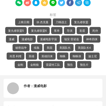









标签
上映日期
休·杰克曼
刀锋战士
复仇者联盟
复仇者联盟5
复仇者联盟6
客串
导演
彩蛋
死侍
漫威
漫威电影
漫威电影宇宙
瑞安·雷诺兹
神奇四侠
秘密战争
续集
美国
美国队长
美国队长4
肖恩·利维
英雄
英雄归来
蜘蛛
蜘蛛侠
迪士尼
金刚
金刚狼
雷霆特工队
预告
预告片
作者：
漫威电影