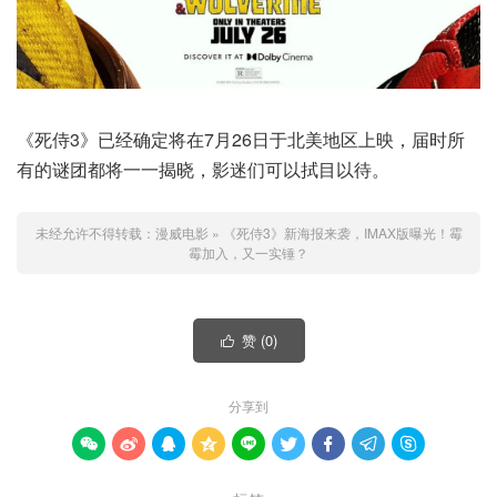
《死侍3》已经确定将在7月26日于北美地区上映，届时所
有的谜团都将一一揭晓，影迷们可以拭目以待。
未经允许不得转载：
漫威电影
»
《死侍3》新海报来袭，IMAX版曝光！霉
霉加入，又一实锤？
赞 (
0
)

分享到








