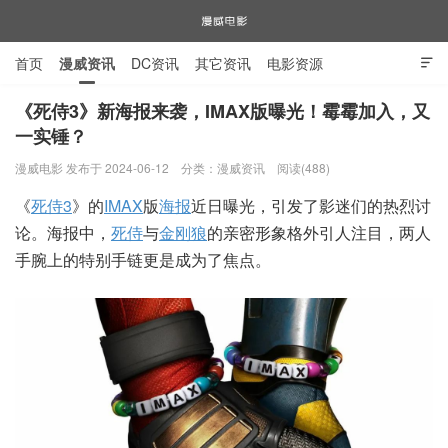
首页
漫威资讯
DC资讯
其它资讯
电影资源

电视剧资源
漫威图片
《死侍3》新海报来袭，IMAX版曝光！霉霉加入，又
一实锤？
漫威电影
漫威电影 发布于 2024-06-12
分类：
漫威资讯
阅读(488)
《
死侍3
》的
IMAX
版
海报
近日曝光，引发了影迷们的热烈讨
论。海报中，
死侍
与
金刚狼
的亲密形象格外引人注目，两人
手腕上的特别手链更是成为了焦点。