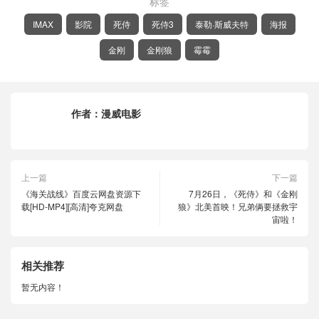
标签
IMAX
影院
死侍
死侍3
泰勒·斯威夫特
海报
金刚
金刚狼
霉霉
作者：
漫威电影
上一篇
下一篇
《海关战线》百度云网盘资源下
7月26日，《死侍》和《金刚
载[HD-MP4][高清]夸克网盘
狼》北美首映！兄弟俩要拯救宇
宙啦！
相关推荐
暂无内容！