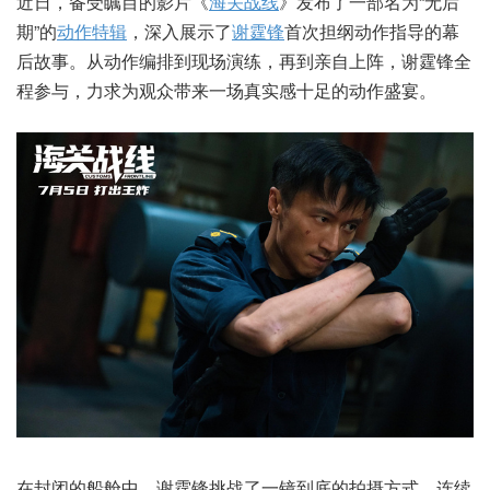
近日，备受瞩目的影片《
海关战线
》发布了一部名为“无后
期”的
动作
特辑
，深入展示了
谢霆锋
首次担纲动作指导的幕
后故事。从动作编排到现场演练，再到亲自上阵，谢霆锋全
程参与，力求为观众带来一场真实感十足的动作盛宴。
在封闭的船舱中，谢霆锋挑战了一镜到底的拍摄方式，连续