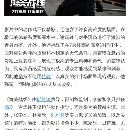
影片中的动作戏不仅精彩，还包含了许多高难度的场面。在
极低的体感温度和深水中，谢霆锋与对手演员进行了激烈的
近身肉搏。此外，他还挑战了在7层楼高的高空进行打斗，
面对重达两吨的货柜和不稳定的天气条件，谢霆锋在悬吊的
货柜上反复练习，展现了极高的专业精神和勇气。谢霆锋认
为，只有演员感受到危机感，观众才能感受到紧张和刺激，
因此他坚持不使用
特效
，以真实的打斗场面呈现给观众。他
强调：“我拍电影的方式从未改变。”
《海关战线》由
邱礼涛
执导，邵剑秋监制，李敏和李升担任
编剧
，谢霆锋不仅担任动作指导，还是影片的领衔主演。此
外，张学友、林嘉欣、
刘雅瑟
等实力派演员的加盟，以及吴
镇宇的特别演出，都为影片增色不少。陈家乐、卫诗雅、关