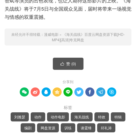
智斌等演员的出色表现，也让人期待这部影片的上映。《海
关战线》将于7月5日与全国观众见面，届时将带来一场视觉
与情感的双重震撼。
未经允许不得转载：
漫威电影
»
《海关战线》百度云网盘资源下载[HD-
MP4][高清]夸克网盘
赞 (
0
)

分享到









标签
刘雅瑟
动作
动作电影
海关战线
特效
特辑
编剧
网盘资源
训练
谢霆锋
邱礼涛