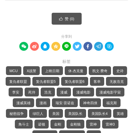
赞 (
0
)

分享到









标签
MCU
X战警
上映日期
休·杰克曼
凯文·费奇
史诗
复仇者联盟
复仇者联盟5
复仇者联盟6
客串
无敌浩克
李安
死侍
浩克
漫威
漫威电影
漫威电影宇宙
漫威英雄
漫画
瑞安·雷诺兹
神奇四侠
福克斯
秘密战争
绿巨人
美国
美国队长
美国队长4
英雄
角斗士
诺顿
金刚
金刚狼
雷神
雷神3