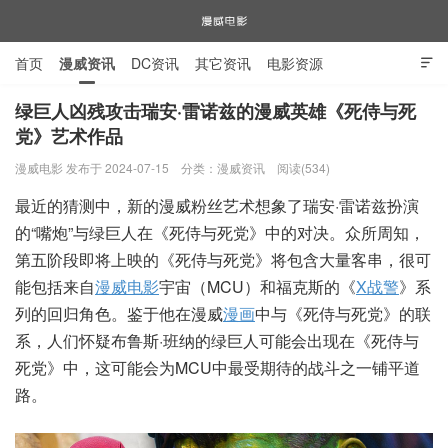
首页
漫威资讯
DC资讯
其它资讯
电影资源

电视剧资源
漫威图片
绿巨人凶残攻击瑞安·雷诺兹的漫威英雄《死侍与死
党》艺术作品
漫威电影
漫威电影 发布于 2024-07-15
分类：
漫威资讯
阅读(534)
最近的猜测中，新的漫威粉丝艺术想象了瑞安·雷诺兹扮演
的“嘴炮”与绿巨人在《死侍与死党》中的对决。众所周知，
第五阶段即将上映的《死侍与死党》将包含大量客串，很可
能包括来自
漫威电影
宇宙（MCU）和福克斯的《
X战警
》系
列的回归角色。鉴于他在漫威
漫画
中与《死侍与死党》的联
系，人们怀疑布鲁斯·班纳的绿巨人可能会出现在《死侍与
死党》中，这可能会为MCU中最受期待的战斗之一铺平道
路。