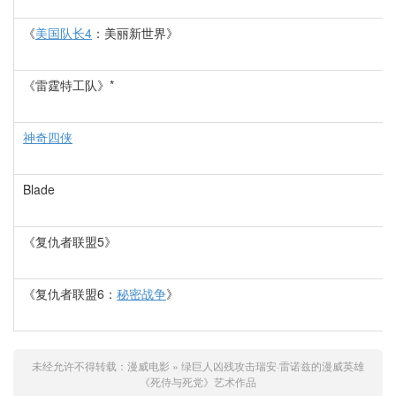
《
美国队长4
：美丽新世界》
《雷霆特工队》*
神奇四侠
Blade
《复仇者联盟5》
《复仇者联盟6：
秘密战争
》
未经允许不得转载：
漫威电影
»
绿巨人凶残攻击瑞安·雷诺兹的漫威英雄
《死侍与死党》艺术作品