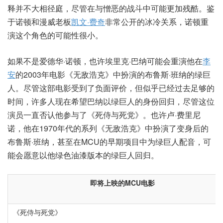
释并不大相径庭，尽管在与憎恶的战斗中可能更加残酷。鉴
于诺顿和漫威老板
凯文·费奇
非常公开的冰冷关系，诺顿重
演这个角色的可能性很小。
如果不是爱德华·诺顿，也许埃里克·巴纳可能会重演他在
李
安
的2003年电影《无敌浩克》中扮演的布鲁斯·班纳的绿巨
人。尽管这部电影受到了负面评价，但似乎已经过去足够的
时间，许多人现在希望巴纳以绿巨人的身份回归，尽管这位
演员一直否认他参与了《死侍与死党》。也许卢·费里尼
诺，他在1970年代的系列《无敌浩克》中扮演了变身后的
布鲁斯·班纳，甚至在MCU的早期项目中为绿巨人配音，可
能会愿意以他绿色油漆版本的绿巨人回归。
即将上映的MCU电影
《死侍与死党》