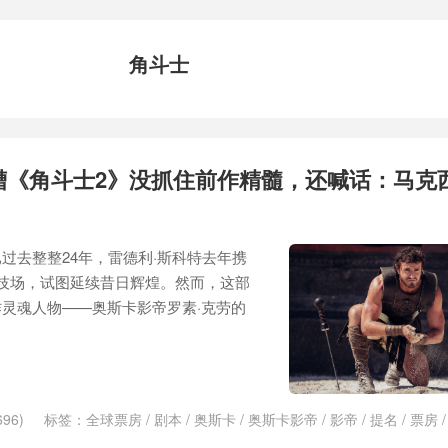
角斗士
槽《角斗士2》没抓住前作精髓，还喊话：马克
过去整整24年，雷德利·斯科特去年携
技场，试图延续昔日辉煌。然而，这部
灵魂人物——奥斯卡影帝罗素·克劳的
96)
标签：
全球票房
/
剧本
/
奥斯卡
/
奥斯卡影帝
/
影帝
/
提名
/
票房