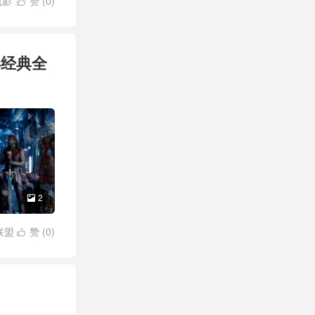
电影
赞 (
0
)

年经典全
2

联盟
赞 (
0
)

灭霸
/
瓦坎
霆
/
黑暗