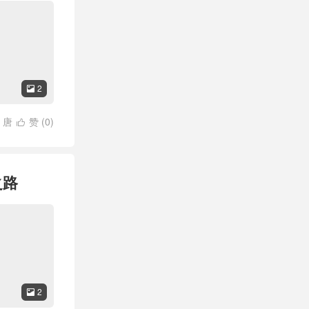
2

/
唐
赞 (
0
)

/
彩蛋
/
批
/
英雄
/
角斗
之路
2
