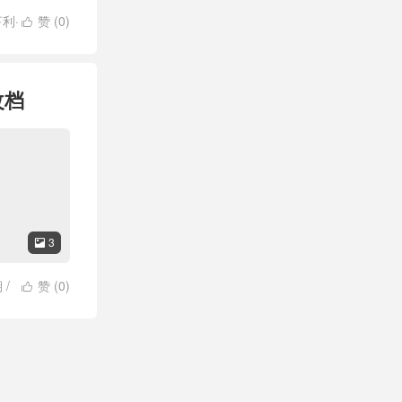
利·
赞 (
0
)

改档
3

期
/
赞 (
0
)
