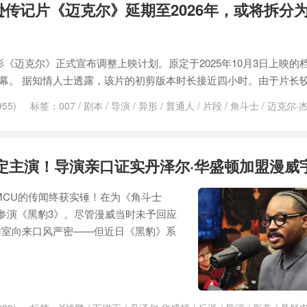
逊传记片《迈克尔》延期至2026年，或将拆分
《迈克尔》正式宣布调整上映计划。原定于2025年10月3日上映的
大银幕。 据知情人士透露，该片的初剪版本时长接近四小时。由于片长较
55)
标签：
007
/
剧本
/
导演
/
异形
/
普通人
/
片段
/
角斗士
/
迈克尔·
定主演！导演亲口证实丹泽尔·华盛顿加盟漫威
MCU的传闻终获实锤！在为《角斗士
参演《黑豹3》。尽管漫威当时未予回应
作室向来口风严密——但近日《黑豹》系