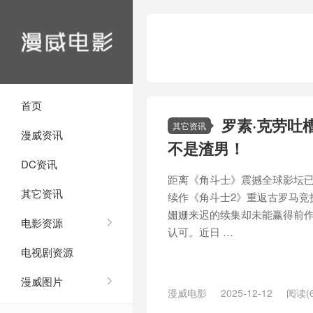
首页
罗素·克劳吐
其它资讯
漫威资讯
不是渣男！
DC资讯
距离《角斗士》震撼全球影坛已
其它资讯
续作《角斗士2》重返古罗马竞
姗姗来迟的续集却未能赢得前作
电影资源
认可。近日 …
电视剧资源
漫威图片
漫威电影
2025-12-12
阅读(6
集
/
英雄
/
角斗士
/
雷德利·斯科特