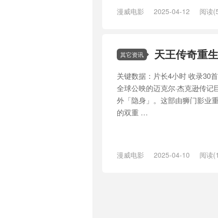
漫威电影
2025-04-12
阅读(5
卡维尔
/
动作
/
反派
/
哈利波特
/
天王传奇重生
其它资讯
关键数据：片长4小时 收录30首
全球公映的迈克尔·杰克逊传记巨
外「隐身」。这部由狮门影业
的双重 …
漫威电影
2025-04-10
阅读(1
影院
/
惊天魔盗团
/
片段
/
编剧
/