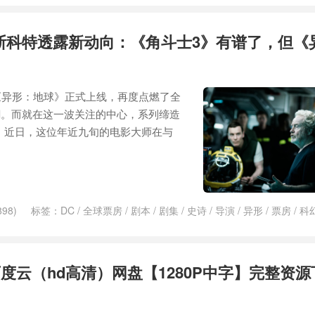
·斯科特透露新动向：《角斗士3》有谱了，但《
《异形：地球》正式上线，再度点燃了全
潮。而就在这一波关注的中心，系列缔造
。近日，这位年近九旬的电影大师在与
98)
标签：
DC
/
全球票房
/
剧本
/
剧集
/
史诗
/
导演
/
异形
/
票房
/
科
暗
度云（hd高清）网盘【1280P中字】完整资