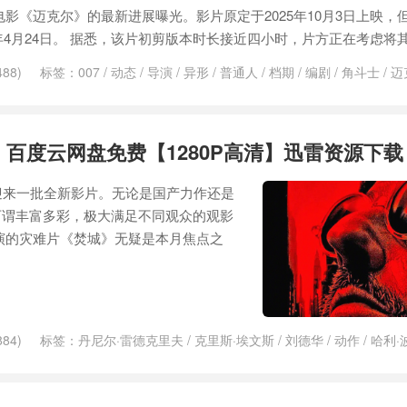
影《迈克尔》的最新进展曝光。影片原定于2025年10月3日上映，
年4月24日。 据悉，该片初剪版本时长接近四小时，片方正在考虑将其
88)
标签：
007
/
动态
/
导演
/
异形
/
普通人
/
档期
/
编剧
/
角斗士
/
迈
》百度云网盘免费【1280P高清】迅雷资源下载
迎来一批全新影片。无论是国产力作还是
可谓丰富多彩，极大满足不同观众的观影
演的灾难片《焚城》无疑是本月焦点之
84)
标签：
丹尼尔·雷德克里夫
/
克里斯·埃文斯
/
刘德华
/
动作
/
哈利·
波特曼
/
导演
/
巨石强森
/
影院
/
杀手
/
档期
/
电影院
/
系列电影
/
红色一
手不太冷
/
道恩·强森
/
重映
/
钢琴师
/
魔法