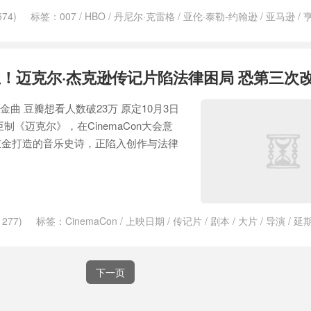
74)
标签：
007
/
HBO
/
丹尼尔·克雷格
/
亚伦·泰勒-约翰逊
/
亚马逊
/
亨
夜行动物
/
海扁王
/
游戏
/
漫画
/
片场
/
猎人克莱文
/
票房
/
角斗士
/
选角
！迈克尔·杰克逊传记片陷法律困局 恐第三次
金曲 豆瓣想看人数破23万 原定10月3日
制《迈克尔》，在CinemaCon大会意
重金打造的音乐史诗，正陷入创作与法律
277)
标签：
CinemaCon
/
上映日期
/
传记片
/
剧本
/
大片
/
导演
/
延
美国
/
角斗士
/
训练
/
迈克尔·杰克逊
下一页