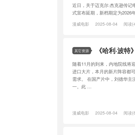
近日，关于迈克尔·杰克逊传记电
式宣布延期，新档期定为2026
漫威电影
2025-08-04
阅读(4
·杰克逊
《哈利·波特
其它资源
随着11月的到来，内地院线将
进口大片，本月的新片阵容都
需求。 在国产片中，刘德华主
一。此 …
漫威电影
2025-08-04
阅读(8
/
喜剧
/
国产电影
/
大片
/
娜塔莉·
玛·沃森
/
角斗士
/
贾樟柯
/
这个杀