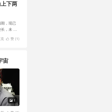
为上下两
档期，现已
长，未 …
杰克
赞 (
1
)

宇宙
1
