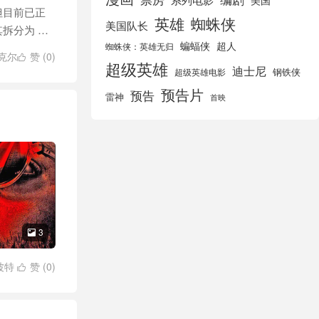
美国
但目前已正
英雄
蜘蛛侠
美国队长
拆分为 …
蝙蝠侠
超人
蜘蛛侠：英雄无归
克尔
赞 (
0
)

超级英雄
迪士尼
钢铁侠
超级英雄电影
预告片
预告
雷神
首映
3

波特
赞 (
0
)

号
/
美队
/
艾