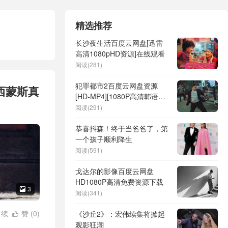
精选推荐
长沙夜生活百度云网盘[迅雷
高清1080pHD资源]在线观看
阅读(281)
犯罪都市2百度云网盘资源
西蒙斯真
[HD-MP4][1080P高清韩语中
字]
阅读(291)
恭喜抖森！终于当爸爸了，第
一个孩子顺利降生
阅读(591)
戈达尔的影像百度云网盘
HD1080P高清免费资源下载
3

阅读(341)
/
续
赞 (
0
)
《沙丘2》：宏伟续集将掀起

观影狂潮