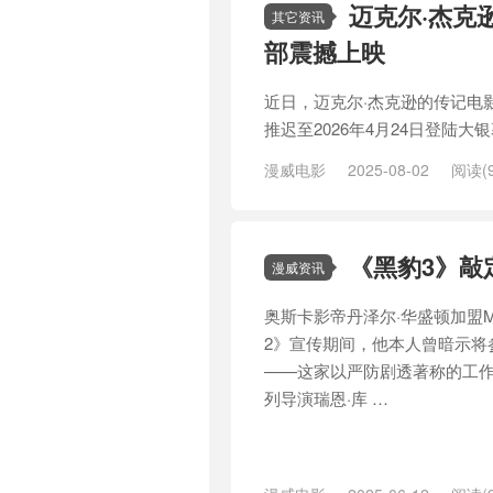
迈克尔·杰克
其它资讯
部震撼上映
近日，迈克尔·杰克逊的传记电影
推迟至2026年4月24日登陆
漫威电影
2025-08-02
阅读(9
逊
《黑豹3》敲
漫威资讯
奥斯卡影帝丹泽尔·华盛顿加盟
2》宣传期间，他本人曾暗示将
——这家以严防剧透著称的工
列导演瑞恩·库 …