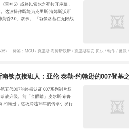
《雷神5》或将以索尔之死拉开序幕，
。这波操作既能为克里斯·海姆斯沃斯
黄昏2.0」叙事。 「就像洛基在无限战
35)
标签：
MCU
/
克里斯·海姆斯沃斯
/
克里斯蒂安·贝尔
/
动作
/
反派
联盟
/
复仇者联盟5
/
复仇者联盟6
/
奥丁
/
娜塔莉·波特曼
/
小罗伯特·唐尼
影业
/
漫画
/
激战
/
灭霸
/
福斯
/
秘密战争
/
索尔
/
续集
/
编剧
/
罗素兄弟
3
/
雷神4
/
雷神4：爱与雷霆
/
雷神索尔
斯南钦点接班人：亚伦·泰勒-约翰逊的007登基
五代007的终极认证 007系列制片权
暗战升级。前「金眼睛」皮尔斯·布鲁
勒-约翰逊，这场跨越16年的传承引发行