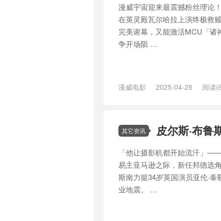
漫威宇宙迎来最震撼粉丝理论！
在英灵殿瓦尔哈拉上演终极救赎
完美谢幕，又能激活MCU「诸神
争开场陨 …
漫威电影
2025-04-28
阅读(6
尼
/
喜剧
/
塔伊加·维迪提
/
复仇者
评
/
毁灭博士
/
洛基
/
漫威
/
漫威
士
/
贝尔
/
超级英雄
/
雷神
/
雷神
皮尔斯·布鲁
其它资讯
「他让摄影机都开始流汗」——第
易主亚马逊之际，新任邦德选角
斯南力挺34岁英国演员亚伦·泰
业地震。 …