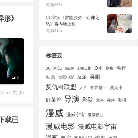
阅读(356)
异形》
DC官宣《雷霆沙赞！众神之
怒》将内地上映
阅读(314)
标签云
动作
剧本
MCU
剧集
DC
X战警
上映日期
喜剧
动画
反派
动画电影
3

复仇者联盟
奇异博士
奥斯卡
大片
幻
/
赞 (
0
)

导演
好莱坞
影院
海报
死侍
意外
漫威
漫威宇宙
漫威影业
源下载已
漫威电影
漫威电影宇宙
漫画
票房
编剧
系列电影