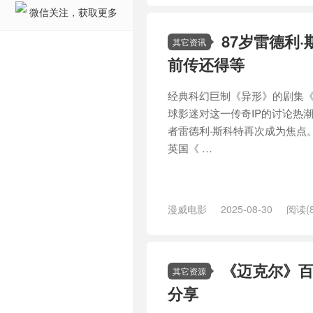
微信关注，获取更多
87岁雷德利
其它资讯
前传还得等
经典科幻巨制《异形》的剧集
球影迷对这一传奇IP的讨论热
者雷德利·斯科特再次成为焦点
英国《 …
漫威电影
2025-08-30
阅读(8
续集
/
角斗士
/
雷德利·斯科特
/
黑
《迈克尔》百
其它资源
分享