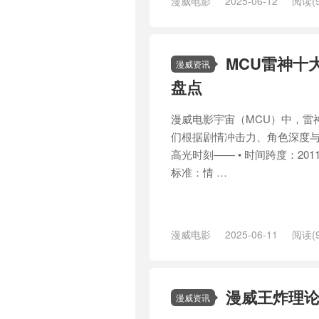
漫威电影
2025-06-12
阅读(9
/
查德维克·博斯曼
/
漫威
/
漫威宇
MCU雷神十
漫威资讯
盘点
漫威电影宇宙（MCU）中，雷
们根据剧情冲击力、角色深度
高光时刻—— • 时间跨度：201
标准：情 …
漫威电影
2025-06-11
阅读(9
/
复仇者联盟4
/
复仇者联盟4：终
达
/
神盾局
/
美国
/
美国队长
/
艾
漫威王炸理论
漫威资讯