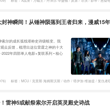
39)
标签：
X战警
/
万磁王
/
丹泽尔·华盛顿
/
反派
/
导演
/
影帝
/
悬疑
宙
/
瑞恩·库格勒
/
票房
/
角斗士
/
黑豹
/
黑豹2
大封神瞬间！从锤神陨落到王者归来，漫威15
神索尔的成长弧线堪称史诗级蜕变。我
与观众反馈，梳理出这位雷霆之神的十大
1-2022年四部单人电影+复联系列 • 核心
76)
标签：
MCU
/
克里斯·海姆斯沃斯
/
动作
/
塔伊加·维迪提
/
复仇者
局之战
/
复仇者联盟5
/
奥丁
/
客串
/
死侍
/
泰坦
/
浩克
/
漫威
/
漫威电影
/
伦
/
英雄
/
角斗士
/
钢铁侠
/
降临
/
雷神
/
雷神3
/
雷神4
/
雷神4：爱与雷
！雷神5或献祭索尔开启英灵殿史诗战