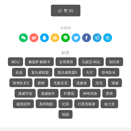
赞 (
0
)

分享到









标签
MCU
佩德罗·帕斯卡
全球票房
凡妮莎·柯比
创纪录
反派
复仇者联盟
复仇者联盟5
大片
惊奇队长
惊奇队长2
新鲜
无敌浩克
流媒体
浩克
漫威
漫威宇宙
漫威新作
烂番茄
神奇四侠
票房
秘密战争
系列电影
纪录
行星吞噬者
迪士尼
韩国