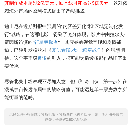
其制作成本超过2亿美元，回本线可能高达5亿美元
，这对依
赖海外市场的盈利模式提出了严峻挑战。
迪士尼在近期财报中强调的"内容差异化"和"区域定制化发
行"战略，在这部电影上得到了充分体现。影片中由拉尔夫·
费因斯饰演的"
行星吞噬者
"，其震撼的视觉呈现和剧情铺
垫，已经引发粉丝对《
复仇者联盟5
：
秘密战争
》的强烈期
待。这个宇宙级
反派
的引入，很可能为后续多部作品埋下重
要伏笔。
尽管北美市场表现不尽如人意，但《神奇四侠：第一步》在
漫威宇宙长远布局中的战略价值，可能远超单一票房数字所
能衡量的范畴。
未经允许不得转载：
漫威电影
»
漫威新作《神奇四侠：第一步》海外票房
逆袭，全球破3.68亿创纪录