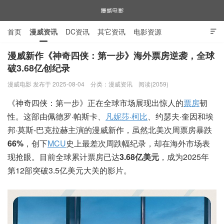
首页
漫威资讯
DC资讯
其它资讯
电影资源

电视剧资源
漫威图片
漫威新作《神奇四侠：第一步》海外票房逆袭，全球
破3.68亿创纪录
漫威电影
漫威电影 发布于 2025-08-04
分类：
漫威资讯
阅读(2059)
《神奇四侠：第一步》正在全球市场展现出惊人的
票房
韧
性。这部由佩德罗·帕斯卡、
凡妮莎·柯比
、约瑟夫·奎因和埃
邦·莫斯-巴克拉赫主演的漫威新作，虽然北美次周票房暴跌
66%
，创下
MCU
史上最差次周跌幅纪录，却在海外市场表
现抢眼。目前全球累计票房已达
3.68亿美元
，成为2025年
第12部突破3.5亿美元大关的影片。