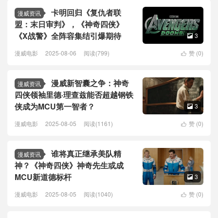
卡明回归《复仇者联
漫威资讯
盟：末日审判》，《神奇四侠》
《X战警》全阵容集结引爆期待
3

漫威电影
2025-08-06
阅读(799)
赞 (
0
)

漫威新智囊之争：神奇
漫威资讯
四侠领袖里德·理查兹能否超越钢铁
侠成为MCU第一智者？
3

漫威电影
2025-08-05
阅读(1161)
赞 (
0
)

谁将真正继承美队精
漫威资讯
神？《神奇四侠》神奇先生或成
MCU新道德标杆
3

漫威电影
2025-08-05
阅读(1040)
赞 (
0
)
