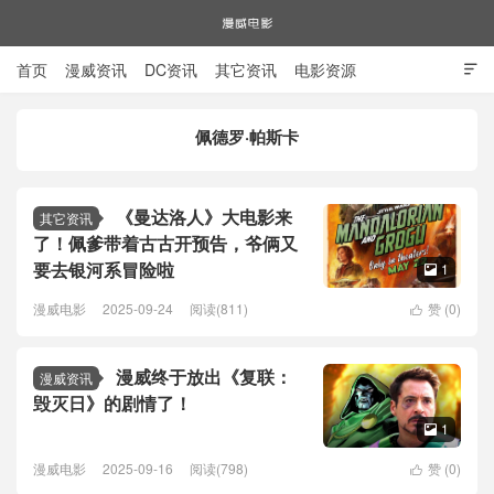
首页
漫威资讯
DC资讯
其它资讯
电影资源

电视剧资源
漫威图片
佩德罗·帕斯卡
漫威电影
《曼达洛人》大电影来
其它资讯
了！佩爹带着古古开预告，爷俩又
要去银河系冒险啦
1

漫威电影
2025-09-24
阅读(811)
赞 (
0
)

漫威终于放出《复联：
漫威资讯
毁灭日》的剧情了！
1

漫威电影
2025-09-16
阅读(798)
赞 (
0
)
