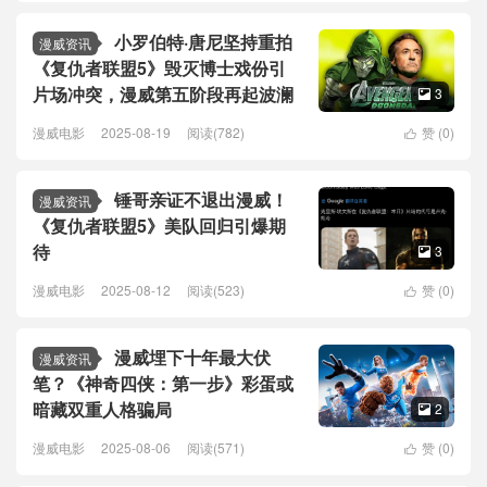
小罗伯特·唐尼坚持重拍
漫威资讯
《复仇者联盟5》毁灭博士戏份引
片场冲突，漫威第五阶段再起波澜
3

漫威电影
2025-08-19
阅读(782)
赞 (
0
)

锤哥亲证不退出漫威！
漫威资讯
《复仇者联盟5》美队回归引爆期
待
3

漫威电影
2025-08-12
阅读(523)
赞 (
0
)

漫威埋下十年最大伏
漫威资讯
笔？《神奇四侠：第一步》彩蛋或
暗藏双重人格骗局
2

漫威电影
2025-08-06
阅读(571)
赞 (
0
)
