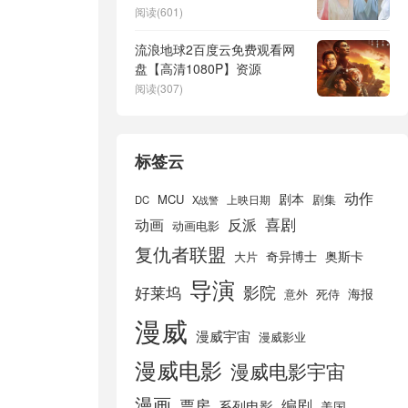
云网盘
阅读(601)
流浪地球2百度云免费观看网
盘【高清1080P】资源
阅读(307)
标签云
动作
剧本
MCU
剧集
DC
X战警
上映日期
喜剧
动画
反派
动画电影
复仇者联盟
奇异博士
奥斯卡
大片
导演
好莱坞
影院
海报
死侍
意外
漫威
漫威宇宙
漫威影业
漫威电影
漫威电影宇宙
漫画
票房
编剧
系列电影
美国