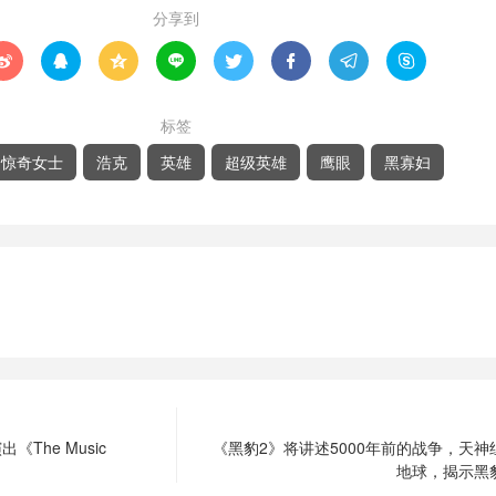
分享到








标签
惊奇女士
浩克
英雄
超级英雄
鹰眼
黑寡妇
The Music
《黑豹2》将讲述5000年前的战争，天
地球，揭示黑