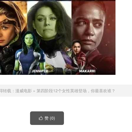
得转载：
漫威电影
»
第四阶段12个女性英雄登场，你最喜欢谁？
赞 (
0
)
