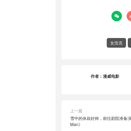

女浩克
作者：
漫威电影
上一篇
雪中的休叔好帅，前往剧院准备演出《
Man》