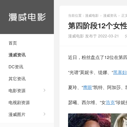
当前位置：
漫威电影
漫威资讯
正
>
>
第四阶段12个女
漫威电影 发布于 2022-03-21
首页
漫威资讯
近日，粉丝盘点了12位在第
DC资讯
“光谱”莫妮卡、缇娜、“
黑寡妇
其它资讯
夏玲、“
鹰眼
”凯特、阿加莎、
电影资源
瑟曦、西尔维、“女
浩克
”珍
电视剧资源
漫威图片