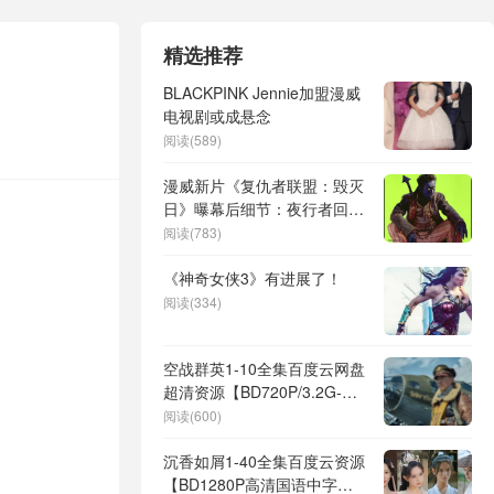
精选推荐
BLACKPINK Jennie加盟漫威
电视剧或成悬念
阅读(589)
漫威新片《复仇者联盟：毁灭
日》曝幕后细节：夜行者回
归，60岁演员亲述特效化妆进
阅读(783)
化史
《神奇女侠3》有进展了！
阅读(334)
空战群英1-10全集百度云网盘
超清资源【BD720P/3.2G-
MKV】阿里网盘
阅读(600)
沉香如屑1-40全集百度云资源
【BD1280P高清国语中字】