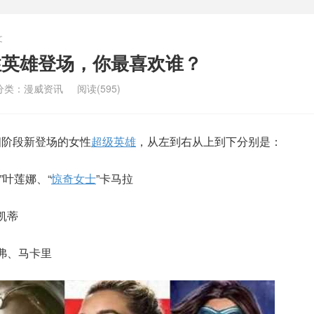
文
性英雄登场，你最喜欢谁？
分类：
漫威资讯
阅读(595)
四阶段新登场的女性
超级英雄
，从左到右从上到下分别是：
”叶莲娜、“
惊奇女士
”卡马拉
凯蒂
妮弗、马卡里