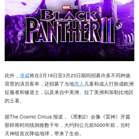
此外，
漫威
将在3月18日至3月23日期间招募许多不同种族
背景的演员客串，还招募了当地
黑人
儿童和成人打扮成欧洲
征服者和修道士，以及来自中美洲、拉丁美洲和加勒比地区
的土著。
据The Cosmic Circus 报道，《黑豹2》会像《雷神》开篇
那样将时间线倒推数千年，大约到公元前5000年前，当时
天神组首次降临地球，带来了生命。