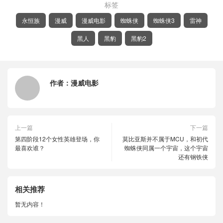
标签
永恒族
漫威
漫威电影
蜘蛛侠
蜘蛛侠3
雷神
黑人
黑豹
黑豹2
作者：
漫威电影
上一篇
下一篇
第四阶段12个女性英雄登场，你
莫比亚斯并不属于MCU，和初代
最喜欢谁？
蜘蛛侠同属一个宇宙，这个宇宙
还有钢铁侠
相关推荐
暂无内容！