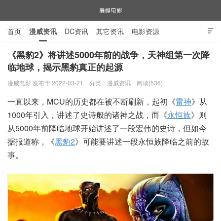
首页
漫威资讯
DC资讯
其它资讯
电影资源

电视剧资源
漫威图片
《黑豹2》将讲述5000年前的战争，天神组第一次降
临地球，揭示黑豹真正的起源
漫威电影
漫威电影 发布于 2022-03-21
分类：
漫威资讯
阅读(536)
一直以来，MCU的历史都在被不断刷新，起初《
雷神
》从
1000年引入，讲述了史诗般的诸神之战，而《
永恒族
》则
从5000年前降临地球开始讲述了一段宏伟的史诗，但如今
据报道称，《
黑豹2
》可能要讲述一段永恒族降临之前的故
事。