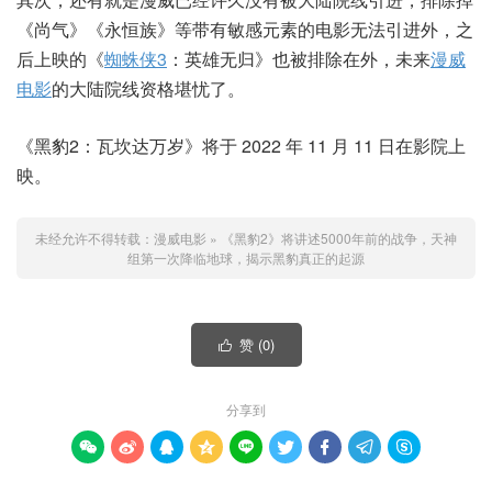
《尚气》《永恒族》等带有敏感元素的电影无法引进外，之
后上映的《
蜘蛛侠3
：英雄无归》也被排除在外，未来
漫威
电影
的大陆院线资格堪忧了。
《黑豹2：瓦坎达万岁》将于 2022 年 11 月 11 日在影院上
映。
未经允许不得转载：
漫威电影
»
《黑豹2》将讲述5000年前的战争，天神
组第一次降临地球，揭示黑豹真正的起源
赞 (
0
)

分享到








