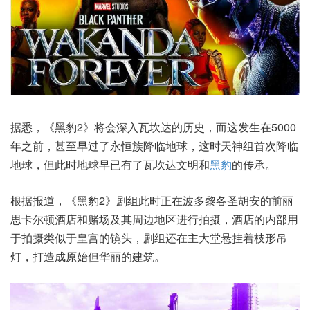
据悉，《黑豹2》将会深入瓦坎达的历史，而这发生在5000
年之前，甚至早过了永恒族降临地球，这时天神组首次降临
地球，但此时地球早已有了瓦坎达文明和
黑豹
的传承。
根据报道，《黑豹2》剧组此时正在波多黎各圣胡安的前丽
思卡尔顿酒店和赌场及其周边地区进行拍摄，酒店的内部用
于拍摄类似于皇宫的镜头，剧组还在主大堂悬挂着枝形吊
灯，打造成原始但华丽的建筑。