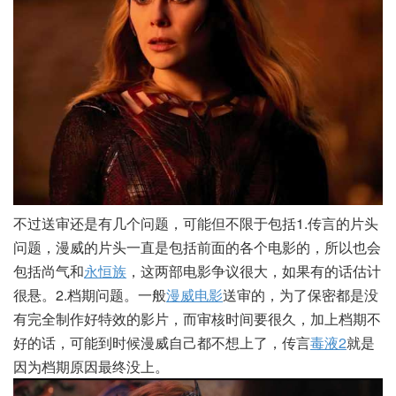
不过送审还是有几个问题，可能但不限于包括1.传言的片头
问题，漫威的片头一直是包括前面的各个电影的，所以也会
包括尚气和
永恒族
，这两部电影争议很大，如果有的话估计
很悬。2.档期问题。一般
漫威电影
送审的，为了保密都是没
有完全制作好特效的影片，而审核时间要很久，加上档期不
好的话，可能到时候漫威自己都不想上了，传言
毒液2
就是
因为档期原因最终没上。