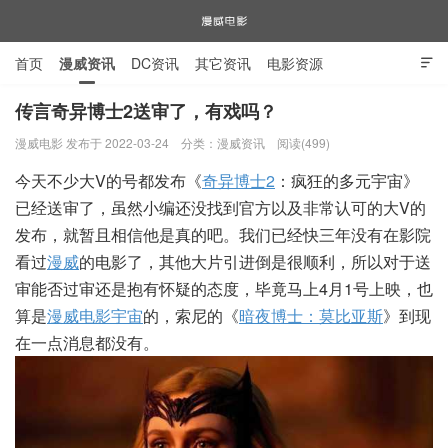
首页
漫威资讯
DC资讯
其它资讯
电影资源

电视剧资源
漫威图片
传言奇异博士2送审了，有戏吗？
漫威电影 发布于 2022-03-24
分类：
漫威资讯
阅读(499)
漫威电影
今天不少大V的号都发布《
奇异博士2
：疯狂的多元宇宙》
已经送审了，虽然小编还没找到官方以及非常认可的大V的
发布，就暂且相信他是真的吧。我们已经快三年没有在影院
看过
漫威
的电影了，其他大片引进倒是很顺利，所以对于送
审能否过审还是抱有怀疑的态度，毕竟马上4月1号上映，也
算是
漫威电影宇宙
的，索尼的《
暗夜博士：莫比亚斯
》到现
在一点消息都没有。