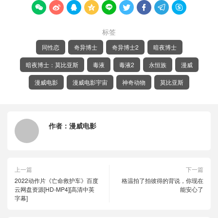









标签
同性恋
奇异博士
奇异博士2
暗夜博士
暗夜博士：莫比亚斯
毒液
毒液2
永恒族
漫威
漫威电影
漫威电影宇宙
神奇动物
莫比亚斯
作者：
漫威电影
上一篇
下一篇
2022动作片《亡命救护车》百度
格温拍了拍彼得的背说，你现在
云网盘资源[HD-MP4][高清中英
能安心了
字幕]