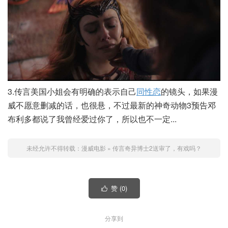
3.传言美国小姐会有明确的表示自己
同性恋
的镜头，如果漫
威不愿意删减的话，也很悬，不过最新的神奇动物3预告邓
布利多都说了我曾经爱过你了，所以也不一定...
未经允许不得转载：
漫威电影
»
传言奇异博士2送审了，有戏吗？
赞 (
0
)

分享到