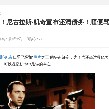
文
！尼古拉斯·凯奇宣布还清债务！顺便
分类：
漫威资讯
阅读(257)
斯·凯奇
似乎已经和“
烂片
之王”的头衔绑定，为了偿还高达数亿
，可以说是影帝中最惨的存在。