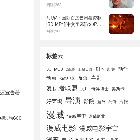
阅读(363)
共助2：国际百度云网盘资源
[BD-MP4][中文字幕][720P高
清]BT迅雷ed2k下载
阅读(360)
标签云
动作
剧本
MCU
剧集
DC
X战警
上映日期
喜剧
动画
反派
动画电影
复仇者联盟
奇异博士
奥斯卡
大片
还宣告着
导演
好莱坞
影院
海报
死侍
意外
漫威
漫威宇宙
漫威影业
税局630
漫威电影
漫威电影宇宙
漫画
票房
编剧
系列电影