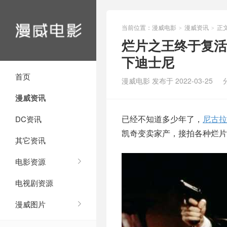
当前位置：
漫威电影
漫威资讯
正
>
>
烂片之王终于复活
下迪士尼
首页
漫威电影 发布于 2022-03-25
漫威资讯
已经不知道多少年了，
尼古拉
DC资讯
凯奇变卖家产，接拍各种烂片
其它资讯
电影资源
电视剧资源
漫威图片