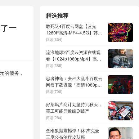
精选推荐
骂了一
敢死队4百度云网盘【蓝光
1280P高清-MP4-4.5G】韩语
中字资源
阅读(354)
流浪地球2百度云资源在线观
看【1024p1080pMp4】高清
云网盘
阅读(388)
美元的债务，
忍者神龟：变种大乱斗百度云
网盘下载资源「高清1080p完
整版超清1080p蓝光】
阅读(700)
好莱坞片商计划坚持到秋天，
罢工可能导致编剧破产
阅读(284)
金刚狼抛震撼弹！休·杰克曼
三度公布治疗皮肤癌