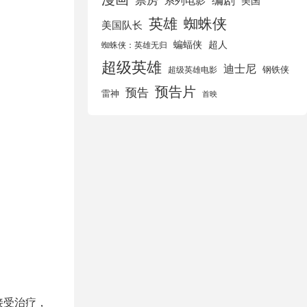
美国
英雄
蜘蛛侠
美国队长
蝙蝠侠
超人
蜘蛛侠：英雄无归
超级英雄
迪士尼
钢铁侠
超级英雄电影
预告片
预告
雷神
首映
接受治疗，