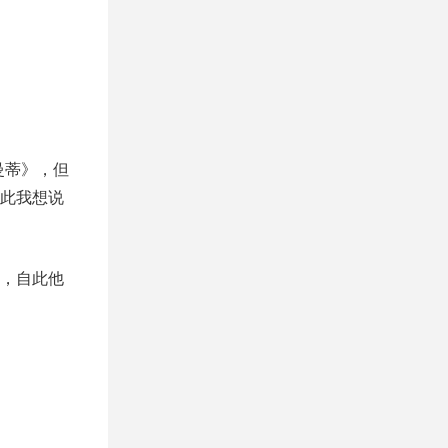
曼蒂》，但
此我想说
，自此他