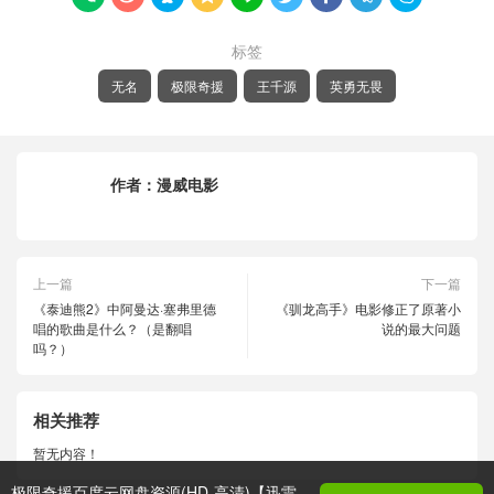
标签
无名
极限奇援
王千源
英勇无畏
作者：
漫威电影
上一篇
下一篇
《泰迪熊2》中阿曼达·塞弗里德
《驯龙高手》电影修正了原著小
唱的歌曲是什么？（是翻唱
说的最大问题
吗？）
相关推荐
暂无内容！
极限奇援百度云网盘资源(HD-高清)【迅雷