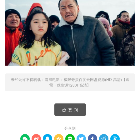
未经允许不得转载：
漫威电影
»
极限奇援百度云网盘资源(HD-高清)【迅
雷下载资源1280P高清】
赞 (
0
)

分享到








