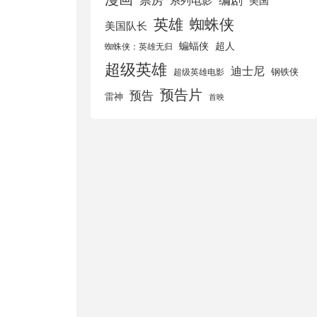
美国
英雄
蜘蛛侠
美国队长
蝙蝠侠
超人
蜘蛛侠：英雄无归
超级英雄
迪士尼
钢铁侠
超级英雄电影
预告片
预告
雷神
首映