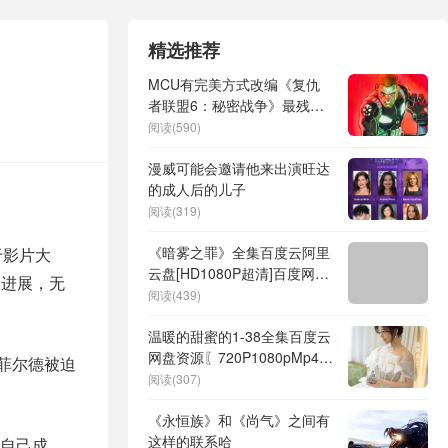
精选推荐
MCU有完美方式改编《复仇
者联盟6：秘密战争》最残酷
的反派场景
阅读(590)
漫威可能会邀请他来出演旺达
的成人后的儿子
阅读(319)
《暗雾之罪》全集百度云阿里
于影片大
云盘[HD1080P超清]百度网盘
问进展，无
链接
阅读(439)
温暖的甜蜜的1-38全集百度云
网盘资源〖720P1080pMp4大
加菲尔德被迫
结局〗迅雷下载
阅读(307)
《永恒族》和《尚气》之间有
这样的联系哈
自己成