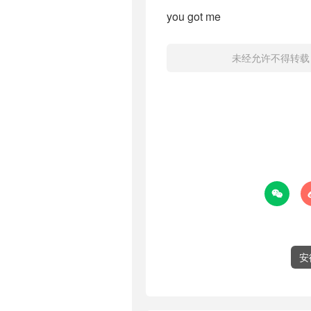
you got me
未经允许不得转载

安