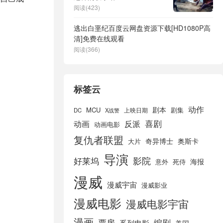
阅读(423)
逃出白垩纪百度云网盘资源下载[HD1080P高
清]免费在线观看
阅读(366)
标签云
动作
剧本
MCU
剧集
DC
X战警
上映日期
喜剧
动画
反派
动画电影
复仇者联盟
奇异博士
奥斯卡
大片
导演
好莱坞
影院
海报
死侍
意外
漫威
漫威宇宙
漫威影业
漫威电影
漫威电影宇宙
漫画
票房
编剧
系列电影