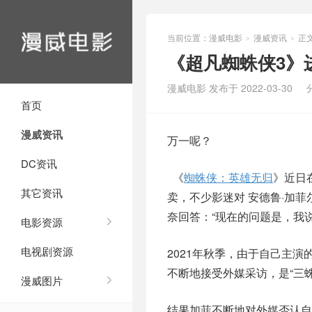
当前位置：
漫威电影
漫威资讯
正
>
>
《超凡蜘蛛侠3》
漫威电影 发布于 2022-03-30
首页
漫威资讯
万一呢？
DC资讯
《
蜘蛛侠：英雄无归
》近日
其它资讯
卖，不少影迷对 安德鲁·加菲
奈回答：“现在的问题是，我
电影资源
电视剧资源
2021年秋季，由于自己主
不断地接受外媒采访，是“三蛛
漫威图片
结果加菲不断地对外媒否认自