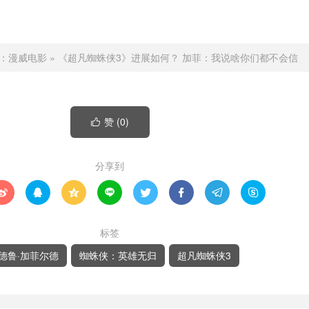
：
漫威电影
»
《超凡蜘蛛侠3》进展如何？ 加菲：我说啥你们都不会信
赞 (
0
)

分享到








标签
德鲁·加菲尔德
蜘蛛侠：英雄无归
超凡蜘蛛侠3