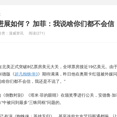
文
进展如何？ 加菲：我说啥你们都不会信
分类：
漫威资讯
阅读(271)
在北美正式突破8亿票房美元大关，全球票房接近19亿美元。由
尔德版《
超凡蜘蛛侠3
》期待满满，昨日他在奥斯卡红毯被外媒
说啥你们都不会信，我还是不说了。”
演的《倒数时刻》《塔米·菲的眼睛》在颁奖季进行公关，安德鲁·
”中被问到最多“三蛛同框”问题的。
己有演《蜘蛛侠：英雄无归》，甚至连前女友艾玛斯通都骗，让