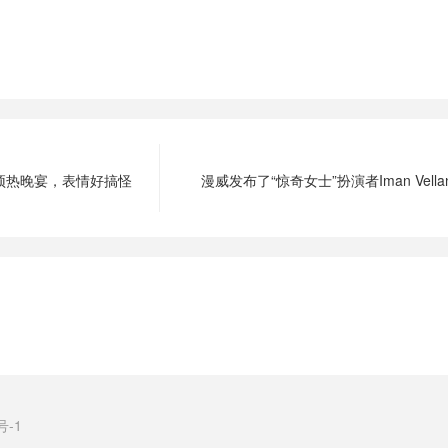
预热晚宴，表情好搞怪
漫威发布了“惊奇女士”扮演者Iman Vell
号-1