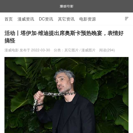
首页
漫威资讯
DC资讯
其它资讯
电影资源

电视剧资源
漫威图片
活动丨塔伊加·维迪提出席奥斯卡预热晚宴，表情好
搞怪
漫威电影
漫威电影 发布于 2022-03-30
分类：
其它图片
/
漫威图片
阅读(294)