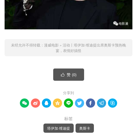
未经允许不得转载：
漫威电影
»
活动丨塔伊加·维迪提出席奥斯卡预热晚
宴，表情好搞怪
赞 (
0
)

分享到









标签
塔伊加·维迪提
奥斯卡