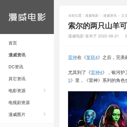
当前位置：
漫威电影
漫威资讯
正
>
>
索尔的两只山羊可
漫威电影 发布于 2022-08-21
首页
漫威资讯
雷神
在《
复联4
》之后，完美
DC资讯
尤其到了《
雷神4
》，银河护
其它资讯
3
》里，《雷神》系列的角色
电影资源
电视剧资源
漫威图片