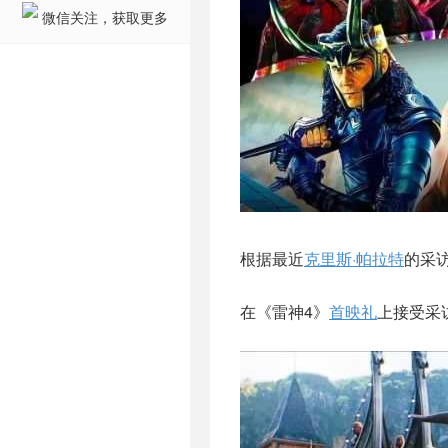
微信关注，获取更多
根据最近
克里斯·帕拉特
的采
在《雷神4》
首映礼
上接受采