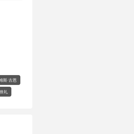
姆斯·古恩
映礼