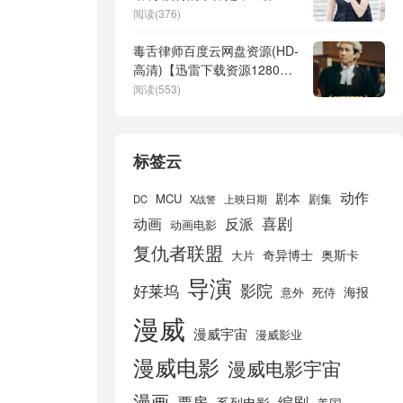
参与！
阅读(376)
毒舌律师百度云网盘资源(HD-
高清)【迅雷下载资源1280P
高清】
阅读(553)
标签云
动作
剧本
MCU
剧集
DC
X战警
上映日期
喜剧
动画
反派
动画电影
复仇者联盟
奇异博士
奥斯卡
大片
导演
好莱坞
影院
海报
死侍
意外
漫威
漫威宇宙
漫威影业
漫威电影
漫威电影宇宙
漫画
票房
编剧
系列电影