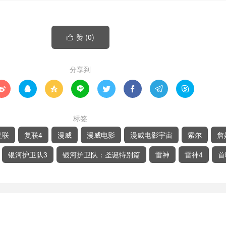
赞 (
0
)

分享到








标签
复联
复联4
漫威
漫威电影
漫威电影宇宙
索尔
詹
银河护卫队3
银河护卫队：圣诞特别篇
雷神
雷神4
首