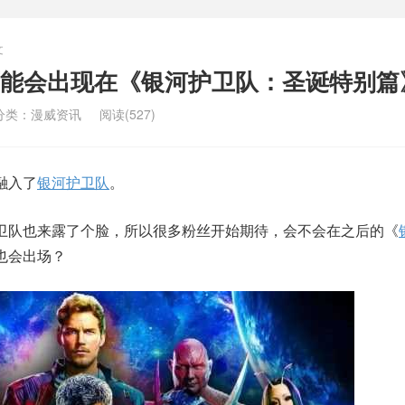
文
能会出现在《银河护卫队：圣诞特别篇
分类：
漫威资讯
阅读(527)
融入了
银河护卫队
。
卫队也来露了个脸，所以很多粉丝开始期待，会不会在之后的《
也会出场？