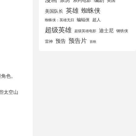
美国
英雄
蜘蛛侠
美国队长
蝙蝠侠
超人
蜘蛛侠：英雄无归
超级英雄
迪士尼
钢铁侠
超级英雄电影
预告片
预告
雷神
首映
些角色。
些太空山