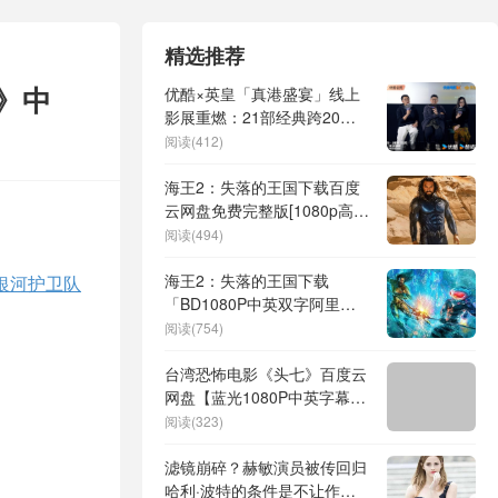
精选推荐
》中
优酷×英皇「真港盛宴」线上
影展重燃：21部经典跨20
年，陈茂贤《破界》沙龙解码
阅读(412)
港片新生
海王2：失落的王国下载百度
云网盘免费完整版[1080p高清
HD中英字幕]阿里云盘
阅读(494)
海王2：失落的王国下载
银河护卫队
「BD1080P中英双字阿里云
盘」无剪切版百度网盘
阅读(754)
台湾恐怖电影《头七》百度云
网盘【蓝光1080P中英字幕】
资源
阅读(323)
滤镜崩碎？赫敏演员被传回归
哈利·波特的条件是不让作者