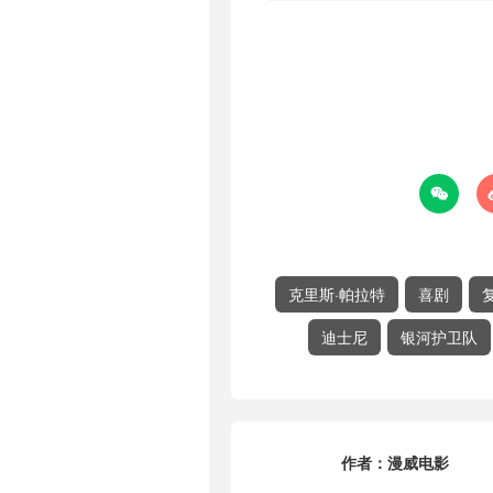

克里斯·帕拉特
喜剧
迪士尼
银河护卫队
作者：
漫威电影