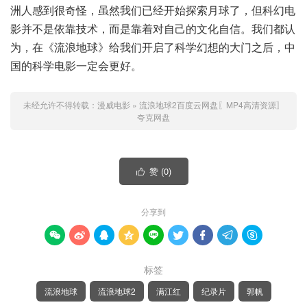
洲人感到很奇怪，虽然我们已经开始探索月球了，但科幻电
影并不是依靠技术，而是靠着对自己的文化自信。我们都认
为，在《流浪地球》给我们开启了科学幻想的大门之后，中
国的科学电影一定会更好。
未经允许不得转载：
漫威电影
»
流浪地球2百度云网盘〖MP4高清资源〗
夸克网盘
赞 (
0
)

分享到









标签
流浪地球
流浪地球2
满江红
纪录片
郭帆