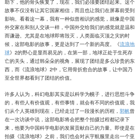
助下，他的骨头恢复了，现在，我们必须要团结起来。这个
故事不仅没有让其它国家相信，而且也让我们在屏幕前受到
影响。看着这一幕，我有一种似曾相识的感觉，就像是中国
外交家在和别人交谈一样，中国外交给我们的感觉就是温和
而谦逊。尤其是在地球即将毁灭，人类面临灭顶之灾的时
候，这部电影的故事，更是达到了一个新的高度。《
流浪地
球
》2的野心是显而易见的，在第一部，地球正处于生死存
亡的关头，通过韩朵朵的视角，展现了团结是多么珍贵的东
西，而《流浪地球》2中，它用骨折愈合的故事，让中国乃
至全世界都看到了团结的价值。
许多人认为，科幻电影其实是以科学为幌子，进行思想斗争
的，有些人有价值观，有些事情，就会有不同的价值观，我
们从个人英雄到现在，已经走过了一段漫长的历程，
郭帆
曾
在一次访谈中说，这部电影将会把整个拍摄过程都记录下
来，他要为中国科学电影的发展贡献自己的力量。即使是在
拍摄《流浪地球》之前，我们也会对从宇航服里走出一个亚