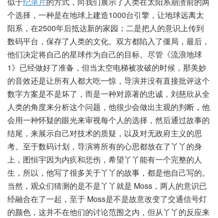
似于
纪录片
的方式，向我们展示了人类在太阳系崩溃前的两
个选择，一种是在地球上建造1000台引擎，让地球远离太
阳系，在2500年后抵达新的家园；二是把人的意识上传到
数码平台，保存了人类的文化。双方都陷入了僵局，最后，
他们决定将自己的星球作为自己的目标。尽管《流浪地球
1》已经做好了准备，但当太空电梯被攻破的时候，那美妙
的音效还是让所有人都大吃一惊，导演并没有直接批评这个
数字方案是不是坏了，而是一种对原著的忠诚，刘慈欣从全
人类的角度来分析这个问题，他很少会做出主观的判断，他
会用一种怀疑的眼光来审视每个人的选择，然后通过故事的
结尾，来展示自己对技术的质疑，以及对无政府主义的思
考。至于数码计划，导演将所有的心思都放在了丫丫的身
上，图恒宇因为内疚和悲伤，希望丫丫能有一个完整的人
生，所以，他写了很多关于丫丫的故事，都是他自己写的。
当然，观众们猜测的是不是丫丫就是 Moss，两人的意识已
经融合在了一起，至于 Moss是不是故意改变了交通信号灯
的颜色，这并不在他们的讨论范围之内，但从丫丫的反应来