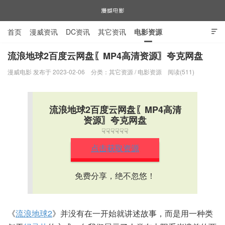
首页
漫威资讯
DC资讯
其它资讯
电影资源

电视剧资源
漫威图片
流浪地球2百度云网盘〖MP4高清资源〗夸克网盘
漫威电影 发布于 2023-02-06
分类：
其它资源
/
电影资源
阅读(511)
漫威电影
流浪地球2百度云网盘〖MP4高清
资源〗夸克网盘
☟☟☟☟☟☟
点击获取资源
免费分享，绝不忽悠！
《
流浪地球2
》并没有在一开始就讲述故事，而是用一种类