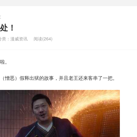
文
处！
分类：
漫威资讯
阅读(264)
啦。
（憎恶）假释出狱的故事，并且老王还来客串了一把。