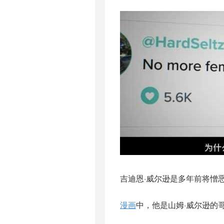
吉迪恩·威尔逊是多年前将憎
漫画
中，他是山姆·威尔逊的