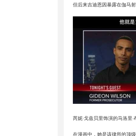
但后来吉迪恩因暴露在伽马射
芮妮·戈兹贝里饰演的马洛里
在漫画中，她是该律所的顶级