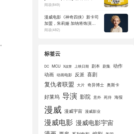
分享
阅读(849)
漫威电影《神奇四侠》新卡司
加盟，朱莉娅·加纳将饰演银
影侠，期待值爆表！
阅读(482)
。
标签云
动作
剧本
MCU
剧集
DC
X战警
上映日期
喜剧
动画
反派
动画电影
复仇者联盟
奇异博士
奥斯卡
大片
导演
好莱坞
影院
海报
死侍
意外
漫威
漫威宇宙
漫威影业
漫威电影
漫威电影宇宙
漫画
票房
编剧
系列电影