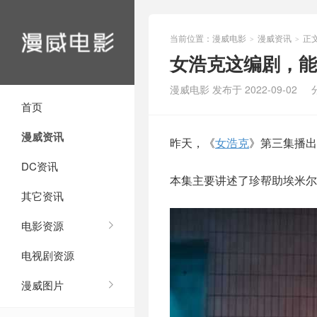
当前位置：
漫威电影
漫威资讯
正
>
>
女浩克这编剧，能
漫威电影 发布于 2022-09-02
首页
漫威资讯
昨天，《
女浩克
》第三集播出
DC资讯
本集主要讲述了珍帮助埃米尔
其它资讯
电影资源
电视剧资源
漫威图片