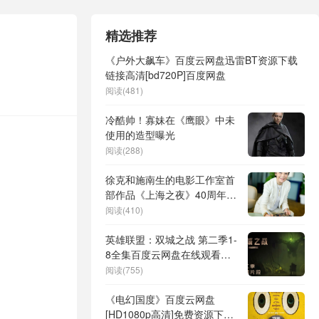
精选推荐
《户外大飙车》百度云网盘迅雷BT资源下载
链接高清[bd720P]百度网盘
阅读(481)
冷酷帅！寡妹在《鹰眼》中未
使用的造型曝光
阅读(288)
徐克和施南生的电影工作室首
部作品《上海之夜》40周年纪
念修复版在戛纳首映啦！
阅读(410)
英雄联盟：双城之战 第二季1-
8全集百度云网盘在线观看中
字高清版【HD1280P-MP4】
阅读(755)
下载链接
《电幻国度》百度云网盘
[HD1080p高清]免费资源下载