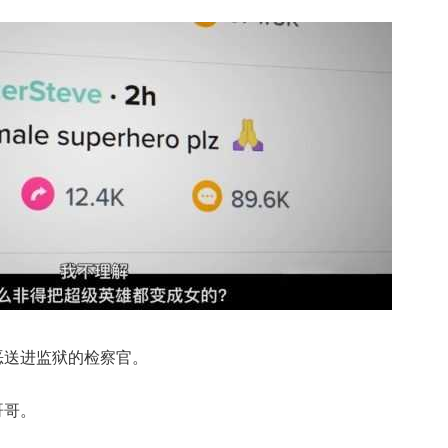
恶送进监狱的检察官。
哥哥。