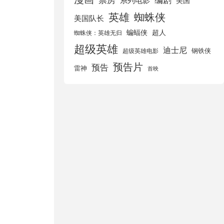
美国
英雄
蜘蛛侠
美国队长
蝙蝠侠
超人
蜘蛛侠：英雄无归
超级英雄
迪士尼
钢铁侠
超级英雄电影
预告片
预告
雷神
首映