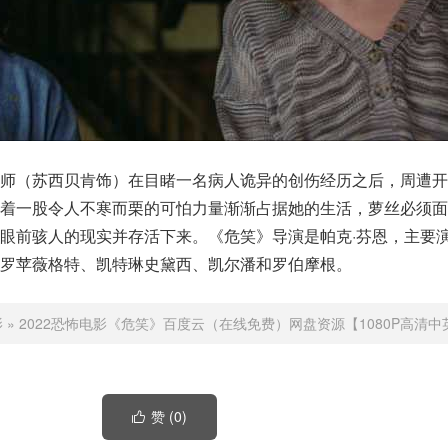
医师（苏西贝肯饰）在目睹一名病人诡异的创伤经历之后，周遭开
随着一股令人不寒而栗的可怕力量渐渐占据她的生活，萝丝必须面
眼前骇人的现实并存活下来。《危笑》导演是帕克·芬恩，主要
罗苹薇格特、凯特琳史黛西、凯尔潘和罗伯摩根。
影
»
2022恐怖电影《危笑》百度云（在线免费）网盘资源【1080P高清中
赞 (
0
)
