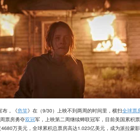
）宣布，《
危笑
》在（9/30）上映不到两周的时间里，横扫
全球票
周票房勇夺
双冠
军，上映第二周继续蝉联冠军，目前美国累积票
4680万美元，全球累积总票房高达1.023亿美元，成为派拉蒙影业