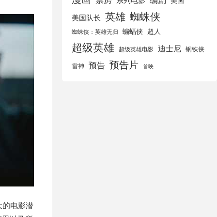
美国
英雄
蜘蛛侠
美国队长
蝙蝠侠
超人
蜘蛛侠：英雄无归
超级英雄
迪士尼
钢铁侠
超级英雄电影
预告片
预告
雷神
首映
大的电影潜