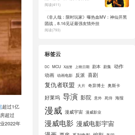
速致歉
阅读(411)
《非人哉：限时玩家》曝热血MV：神仙开黑
团战，8.16见证最强友情外挂
阅读(793)
标签云
动作
剧本
MCU
剧集
DC
X战警
上映日期
喜剧
动画
反派
动画电影
复仇者联盟
奇异博士
奥斯卡
大片
导演
好莱坞
影院
海报
死侍
意外
房
超过1亿
漫威
漫威宇宙
漫威影业
房超过
漫威电影
漫威电影宇宙
2022年
漫画
票房
编剧
系列电影