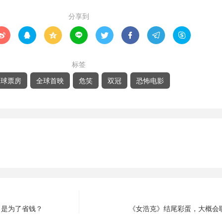
分享到








标签
全球票房
全球首映
危笑
双冠
恐怖电影
，是为了省钱？
《女浩克》结尾彩蛋，大概会