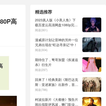
精选推荐
80P高
2023真人版《小美人鱼》下
载百度云高清网盘1080p完整
无删减]Mp4资源免费下载
阅读(361)
漫威原计划让雷神的另外一位
兄弟出现在“旺达寻亲记”中！
阅读(304)
期待住了，弩哥加盟《疾速追
高
杀》衍生片
阅读(297)
回来了！经典美剧《斯巴达克
斯：亚述家族》出新作，首发
预告片看点多！
阅读(786)
柯波拉新片《大都會》预告片
闹出假影评风波，狮门影业火