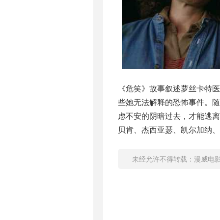
《危笑》故事叙述萝丝卡特
些她无法解释的恐怖事件。
虑不安的阴暗过去，才能逃离
贝肯、杰西亚瑟、凯尔加纳、
未经允许不得转载：
漫威电