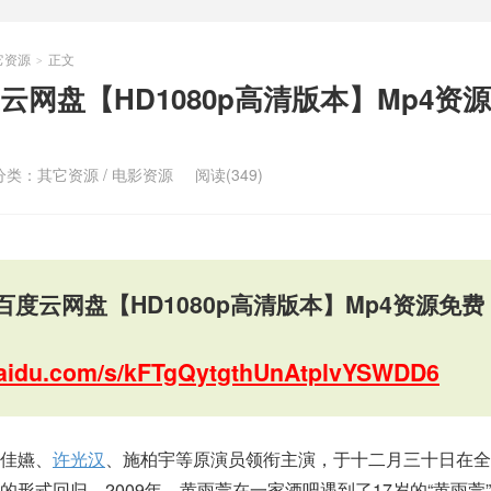
它资源
正文
>
网盘【HD1080p高清版本】Mp4资
分类：
其它资源
/
电影资源
阅读(349)
度云网盘【HD1080p高清版本】Mp4资源免费
.baidu.com/s/kFTgQytgthUnAtplvYSWDD6
佳嬿、
许光汉
、施柏宇等原演员领衔主演，于十二月三十日在全
形式回归，2009年，黄雨萱在一家酒吧遇到了17岁的“黄雨萱