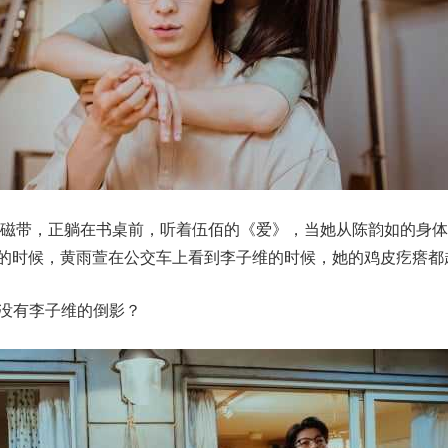
的磁带，正躺在书桌前，听着伍佰的《爱》，当她从陈韵如的身体
钟”的时候，黄雨萱在公交车上看到李子维的时候，她的鸡皮疙瘩都
.没有李子维的倒影？