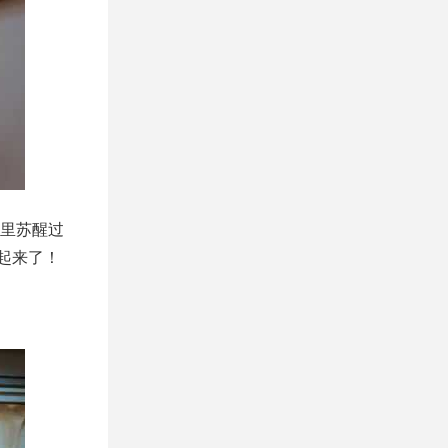
里苏醒过
起来了！