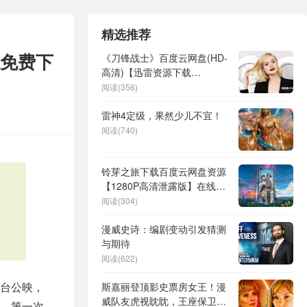
精选推荐
源免费下
《刀锋战士》百度云网盘(HD-
高清)【迅雷资源下载
1280P】
阅读(356)
雷神4定级，果然少儿不宜！
阅读(740)
铃芽之旅下载百度云网盘资源
【1280P高清泄露版】在线链
接
阅读(304)
漫威史诗：编剧变动引发猜测
与期待
阅读(622)
台公映，
斯嘉丽登顶影史票房女王！漫
威队友虎视眈眈，王座保卫战
”，第一次