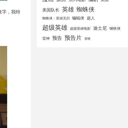
英雄
蜘蛛侠
美国队长
数字，我特
蝙蝠侠
超人
蜘蛛侠：英雄无归
超级英雄
迪士尼
钢铁侠
超级英雄电影
预告片
预告
雷神
首映