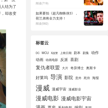
打响
阅读(719)
两人结为了
行，却改变
如果要拍《超凡蜘蛛侠3》，
荷兰弟将全力支持！
阅读(582)
标签云
动作
剧本
MCU
剧集
DC
X战警
上映日期
喜剧
动画
反派
动画电影
复仇者联盟
奇异博士
奥斯卡
大片
导演
好莱坞
影院
海报
死侍
意外
漫威
漫威宇宙
漫威影业
漫威电影
漫威电影宇宙
漫画
票房
编剧
系列电影
美国