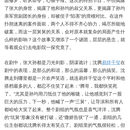
面修罗，听从命令，心狠手辣。这次的特别节目，不但揭露
了张大的身世，揭露了他和孙均的叔父关系，更揭露了孙均
亲军营副团长的身份，却被侄子“陷害”的滑稽对比。在这件
扑朔迷离的案件面前，两个人不得不齐心协力，竭尽所能地
破案，而这一层舅舅的关系，会对原本就复杂的局面产生什
么样的影响？这个故事又增添了一个谜团，层层的悬念，就
等着观众们去电影院一探究竟了。
在剧中，张大孙都是刀光剑影，阴谋诡计；沈腾
易烊千玺
在
剧中的表现，是那么的和谐，那么的温馨，那么的搞笑。沈
腾走到哪里都是一片欢声笑语，就连易烊千玺这个平时和他
搭档最多的人，都忍不住笑了起来：“腾哥，我都快笑死
了。”尤其是孙均用刀抵住了他的喉咙，让他感觉到了一股
巨大的压力，下一秒，他喊了一声“三舅”，让导演和所有人
都哈哈大笑了起来。整个剧组的气氛也是喜气洋洋，沈腾
的“坑舅”形象没有被打破，还“撒娇告状”了一通，剧组的几
位主创都说沈腾长得太有笑点了。剧组里的气氛很轻松，但