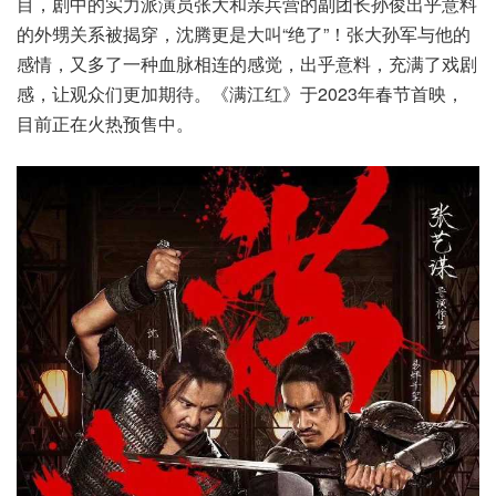
目，剧中的实力派演员张大和亲兵营的副团长孙俊出乎意料
的外甥关系被揭穿，沈腾更是大叫“绝了”！张大孙军与他的
感情，又多了一种血脉相连的感觉，出乎意料，充满了戏剧
感，让观众们更加期待。《满江红》于2023年春节首映，
目前正在火热预售中。