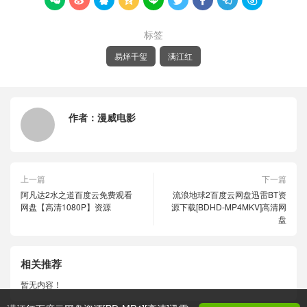









标签
易烊千玺
满江红
作者：
漫威电影
上一篇
下一篇
阿凡达2水之道百度云免费观看
流浪地球2百度云网盘迅雷BT资
网盘【高清1080P】资源
源下载[BDHD-MP4MKV]高清网
盘
相关推荐
暂无内容！