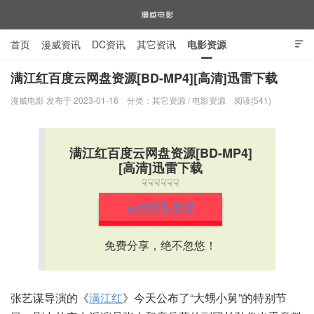
首页
漫威资讯
DC资讯
其它资讯
电影资源

电视剧资源
漫威图片
满江红百度云网盘资源[BD-MP4][高清]迅雷下载
漫威电影 发布于 2023-01-16
分类：
其它资源
/
电影资源
阅读(541)
漫威电影
满江红百度云网盘资源[BD-MP4]
[高清]迅雷下载
☟☟☟☟☟☟
点击获取资源
免费分享，绝不忽悠！
张艺谋导演的《
满江红
》今天公布了“大甥小舅”的特别节