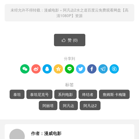
未经允许不得转载：
漫威电影
»
阿凡达2水之道百度云免费观看网盘【高
清1080P】资源
赞 (
0
)

分享到









标签
泰坦
泰坦尼克号
系列电影
终结者
詹姆斯·卡梅隆
阿丽塔
阿凡达
阿凡达2
作者：
漫威电影