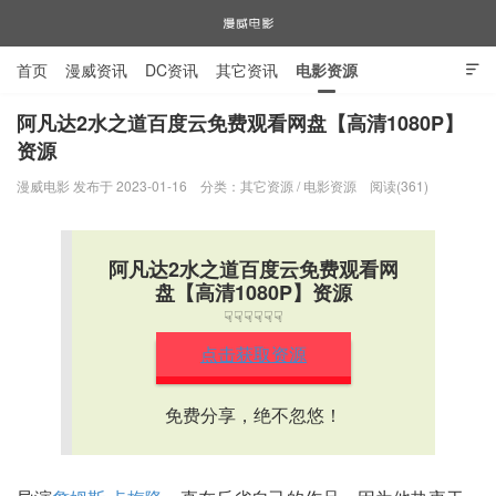
首页
漫威资讯
DC资讯
其它资讯
电影资源

电视剧资源
漫威图片
阿凡达2水之道百度云免费观看网盘【高清1080P】
资源
漫威电影
漫威电影 发布于 2023-01-16
分类：
其它资源
/
电影资源
阅读(361)
阿凡达2水之道百度云免费观看网
盘【高清1080P】资源
☟☟☟☟☟☟
点击获取资源
免费分享，绝不忽悠！