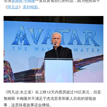
导演
詹姆斯·卡梅隆
一直在反省自己的作品，因为他热衷于
《
阿凡达
》
系列电影
。
《阿凡达:水之道》在上映12天内票房超过10亿美元，但是
詹姆斯·卡梅隆并不满足于杰克苏里和家人目前的冒险故
事，这意味着故事还会继续。