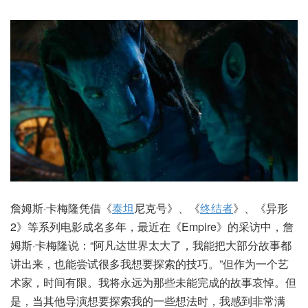
詹姆斯·卡梅隆凭借《
泰坦
尼克号》、《
终结者
》、《异形
2》等系列电影成名多年，最近在《Empire》的采访中，詹
姆斯·卡梅隆说：“阿凡达世界太大了，我能把大部分故事都
讲出来，也能尝试很多我想要探索的技巧。”但作为一个艺
术家，时间有限。我将永远为那些未能完成的故事哀悼。但
是，当其他导演想要探索我的一些想法时，我感到非常满