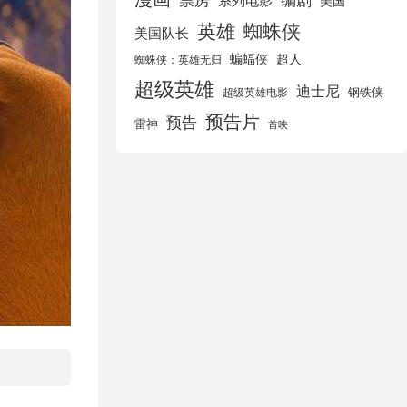
美国
英雄
蜘蛛侠
美国队长
蝙蝠侠
超人
蜘蛛侠：英雄无归
超级英雄
迪士尼
钢铁侠
超级英雄电影
预告片
预告
雷神
首映