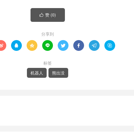
赞 (
0
)

分享到








标签
机器人
熊出没