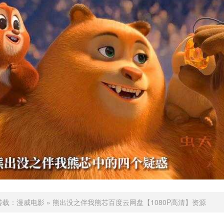
转载：
漫威电影
»
熊出没之伴我熊芯百度云网盘【1080P高清】资源