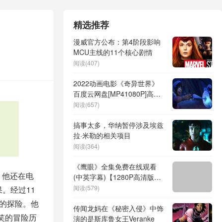
精选推荐
漫威官方公布：第4阶段影响
MCU主线的11个核心剧情
阅读(407)
2022动画电影《奇异世界》
百度云网盘[MP41080P]高清
资源下载
阅读(657)
搞事太多，华纳暂停涉及埃兹
拉·米勒的相关项目
阅读(364)
《鹰眼》全集免费在线观看
，他还在电
(中英字幕)【1280P高清版】
资源
阅读(579)
。经过11
新的探险。他
传闻龙妈在《秘密入侵》中饰
笑的冒险历
演的是斯库鲁女王Veranke