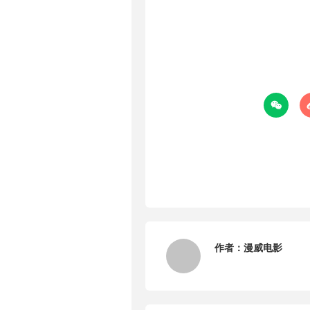

作者：
漫威电影