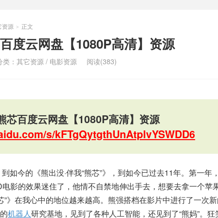
它资源
正文
>
百度云网盘【1080P高清】资源
分类：
其它资源
/
电影资源
阅读(383)
熊芯百度云网盘【1080P高清】资源
.baidu.com/s/kFTgQytgthUnAtplvYSWDD6
映，到如今的《熊出没·伴我“熊芯”》，到如今已过去11年。第一年
D电影的效果迷住了，他情不自禁地伸出手去，想要去拿一个苹果
熊芯”》在我心中的地位越来越高。熊强搭档在影片中进行了一次
的
机器人
研究基地，见到了各种人工智能，还见到了“熊妈”。狂