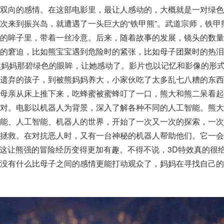
双向的感情。在这部电影里，最让人感动的，大概就是一对绿色
次来到振兴岛，就遭遇了一头巨大的“铁甲熊”。武道宗师，铁甲
色的眸子里，带着一丝冷意。后来，随着故事的发展，镜头的数量
时的窘迫，比如熊宝宝遇到危险时的紧张，比如母子团聚时的热泪
熊妈妈那碧绿色的眼眸，让她感动了。影片也以记忆和影像的形
被遗弃的孩子，到被熊妈妈养大，小家伙吃了太多乱七八糟的东西
母亲从床上推下来，吃蜂蜜被蜜蜂叮了一口，熊大和熊二呆看起
一对。电影以机器人为背景，深入了解各种不同的人工智能。熊大
智能、人工智能、机器人的世界，开始了一次又一次的探索，一次
拯救。在对抗恶人时，又有一台神秘的机器人帮助他们。它一会
”，这让熊强的冒险经历变得更加有趣。不得不说，3D特效真的很
。没有什么比母子之间的感情更能打动观众了，妈妈在寻找自己的