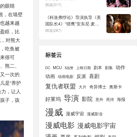
阅读(317)
的眼睛
熊，在墙壁
《科洛弗悖论》导演执导《美
也越来越
国队长4》“猎鹰”安东尼·麦凯
主演
阅读(287)
盈眶，比
式，对熊大
，吃鱼被
标签云
来很可
、熊二、
动作
剧本
MCU
剧集
DC
X战警
上映日期
又一次的
喜剧
动画
反派
动画电影
儿是“养护
复仇者联盟
奇异博士
奥斯卡
大片
给力，让人
导演
好莱坞
影院
海报
孩子，孩
死侍
意外
漫威
漫威宇宙
漫威影业
漫威电影
漫威电影宇宙
漫画
票房
编剧
系列电影