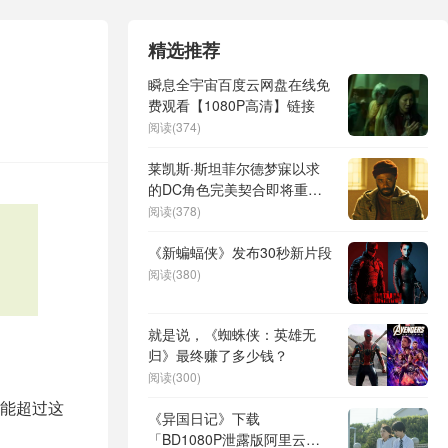
精选推荐
瞬息全宇宙百度云网盘在线免
费观看【1080P高清】链接
阅读(374)
莱凯斯·斯坦菲尔德梦寐以求
的DC角色完美契合即将重启
的蝙蝠侠电影
阅读(378)
《新蝙蝠侠》发布30秒新片段
阅读(380)
就是说，《蜘蛛侠：英雄无
归》最终赚了多少钱？
阅读(300)
能超过这
《异国日记》下载
「BD1080P泄露版阿里云