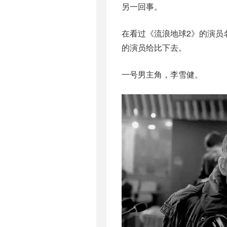
另一回事。
在看过《流浪地球2》的演员
的演员给比下去。
一号男主角，李雪健。