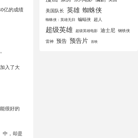
英雄
蜘蛛侠
40亿的成绩
美国队长
蝙蝠侠
超人
蜘蛛侠：英雄无归
超级英雄
迪士尼
钢铁侠
超级英雄电影
预告片
预告
雷神
首映
。
加入了大
能很好的
》中，却是