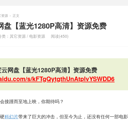
它资源
正文
>
网盘【蓝光1280P高清】资源免费
分类：
其它资源
/
电影资源
阅读(450)
云网盘【蓝光1280P高清】资源免费
.baidu.com/s/kFTgQytgthUnAtplvYSWDD6
会接踵而至地上映，你期待吗？
硬
科幻片
带来了巨大的冲击，但至今为止，还没有任何一部电影