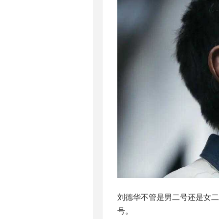
刘德华不管是男二号还是女
号。