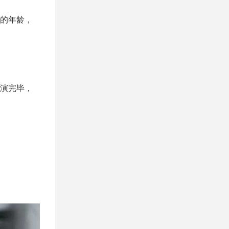
的年龄，
演完毕，