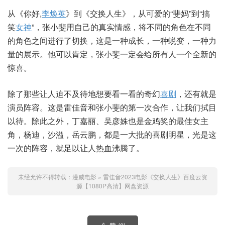
从《你好,
李焕英
》到《交换人生》，从可爱的“斐妈”到“搞
笑
女神
”，张小斐用自己的真实情感，将不同的角色在不同
的角色之间进行了切换，这是一种成长，一种蜕变，一种力
量的展示。他可以肯定，张小斐一定会给所有人一个全新的
惊喜。
除了那些让人迫不及待地想要看一看的奇幻
喜剧
，还有就是
演员阵容。这是雷佳音和张小斐的第一次合作，让我们拭目
以待。除此之外，丁嘉丽、吴彦姝也是金鸡奖的最佳女主
角，杨迪，沙溢，岳云鹏，都是一大批的喜剧明星，光是这
一次的阵容，就足以让人热血沸腾了。
未经允许不得转载：
漫威电影
»
雷佳音2023电影《交换人生》百度云资
源【1080P高清】网盘资源