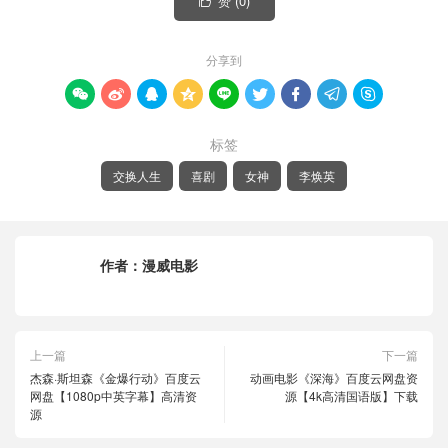
赞 (
0
)

分享到









标签
交换人生
喜剧
女神
李焕英
作者：
漫威电影
上一篇
下一篇
杰森·斯坦森《金爆行动》百度云
动画电影《深海》百度云网盘资
网盘【1080p中英字幕】高清资
源【4k高清国语版】下载
源