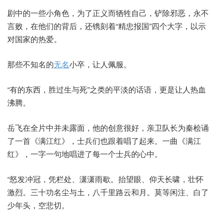
剧中的一些小角色，为了正义而牺牲自己，铲除邪恶，永不
言败，在他们的背后，还镌刻着“精忠报国”四个大字，以示
对国家的热爱。
那些不知名的
无名
小卒，让人佩服。
“有的东西，胜过生与死”之类的平淡的话语，更是让人热血
沸腾。
岳飞在全片中并未露面，他的创意很好，亲卫队长为秦桧诵
了一首《满江红》，士兵们也跟着唱了起来。一曲《满江
红》，一字一句地唱进了每一个士兵的心中。
“怒发冲冠，凭栏处、潇潇雨歇。抬望眼、仰天长啸，壮怀
激烈。三十功名尘与土，八千里路云和月。莫等闲注、白了
少年头，空悲切。