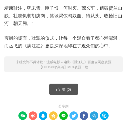
靖康耻注，犹未雪。臣子恨，何时灭。驾长车，踏破贺兰山
缺。壮志饥餐胡虏肉，笑谈渴饮匈奴血。待从头、收拾旧山
河，朝天阙。”
震撼的场面，壮观的仪式，让每一个观众看了都心潮澎湃，
而岳飞的《满江红》更是深深地印在了观众们的心中。
未经允许不得转载：
漫威电影
»
电影《满江红》百度云网盘资源
【HD1280p高清】MP4资源下载
赞 (
0
)

分享到








