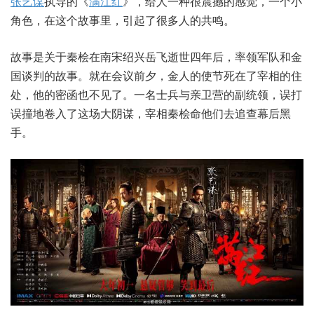
张艺谋
执导的《
满江红
》，给人一种很震撼的感觉，一个小
角色，在这个故事里，引起了很多人的共鸣。
故事是关于秦桧在南宋绍兴岳飞逝世四年后，率领军队和金
国谈判的故事。就在会议前夕，金人的使节死在了宰相的住
处，他的密函也不见了。一名士兵与亲卫营的副统领，误打
误撞地卷入了这场大阴谋，宰相秦桧命他们去追查幕后黑
手。