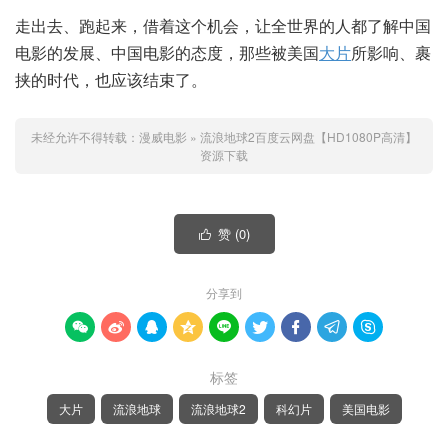
走出去、跑起来，借着这个机会，让全世界的人都了解中国
电影的发展、中国电影的态度，那些被美国
大片
所影响、裹
挟的时代，也应该结束了。
未经允许不得转载：
漫威电影
»
流浪地球2百度云网盘【HD1080P高清】
资源下载
赞 (
0
)

分享到









标签
大片
流浪地球
流浪地球2
科幻片
美国电影